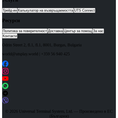
Трейд-ин
Калькулатор на възвръщаемостта
UTS Connect
Ресурси
Политика за поверителност
Доставка
Център за помощ
За нас
Контакти
Odrin Street 2, fl.1
, fl.1,
8001
,
Burgas
,
Bulgaria
world@utsplay.world
|
+359 56 940 425
© 2026 Universal Terminal System, Ltd. — Произведено в ЕС
(България)