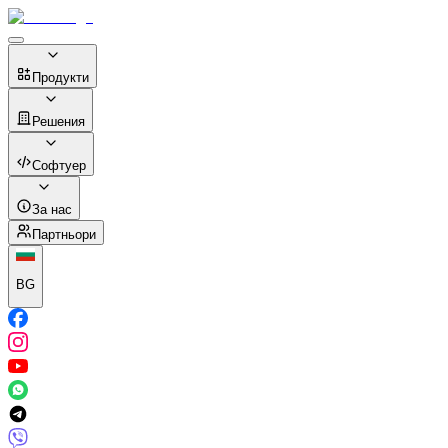
Продукти
Решения
Софтуер
За нас
Партньори
BG