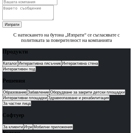
Изпрати
С натискането на бутона „Изпрати“ се съгласявате с
политиката за поверителност на компанията
Продукти
Каталог
Интерактивна пясъчник
Интерактивна стена
Интерактивен под
Решения
Образование
Забавление
Оборудване за закрити детски площадки
Интерактивни площадки
Здравеопазване и рехабилитация
За частни лица
Софтуер
За клиенти
Игри
Мобилни приложения
Услуги