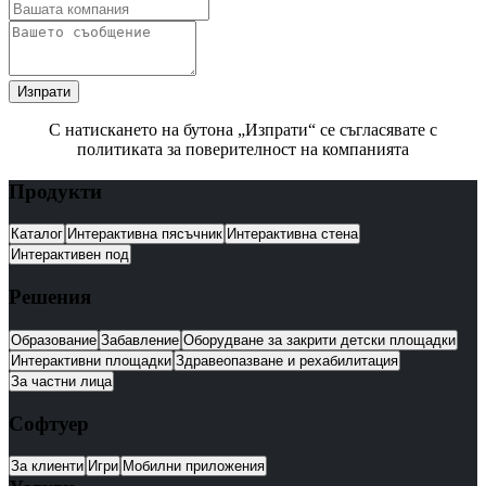
Изпрати
С натискането на бутона „Изпрати“ се съгласявате с
политиката за поверителност на компанията
Продукти
Каталог
Интерактивна пясъчник
Интерактивна стена
Интерактивен под
Решения
Образование
Забавление
Оборудване за закрити детски площадки
Интерактивни площадки
Здравеопазване и рехабилитация
За частни лица
Софтуер
За клиенти
Игри
Мобилни приложения