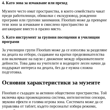
4. Като зона за изчакване или преход
Музеите често имат пространства, в които семействата чакат
преди работилници, обиколки с екскурзовод, рожденни
програми или групови занимания. Floorium може да превърне
тези зони за изчакване в смислено пространство за
ангажиране вместо в празно място.
5. Като инструмент за групови посещения и училищни
програми
За училищни групи Floorium може да се използва за разделяне
на децата на отбори, създаване на кратки предизвикателства
или включване на паузи с движение между образователните
дейности. Това дава на учителите и водещите лесен начин да
поддържат интереса на децата, без да е нужна сложна
подготовка.
Основни характеристики за музеите
Floorium е създаден за активни обществени пространства. Той
включва ярка прожекционна система, интелигентни сензори,
звукови ефекти и голяма игрова зона. Системата може да се
управлява от таблет, където персоналът избира режими,