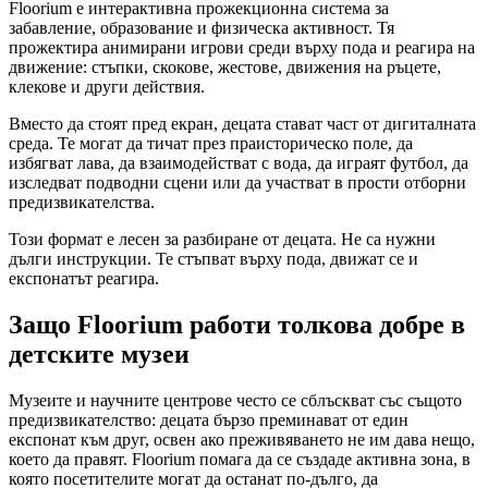
Floorium е интерактивна прожекционна система за
забавление, образование и физическа активност. Тя
прожектира анимирани игрови среди върху пода и реагира на
движение: стъпки, скокове, жестове, движения на ръцете,
клекове и други действия.
Вместо да стоят пред екран, децата стават част от дигиталната
среда. Те могат да тичат през праисторическо поле, да
избягват лава, да взаимодействат с вода, да играят футбол, да
изследват подводни сцени или да участват в прости отборни
предизвикателства.
Този формат е лесен за разбиране от децата. Не са нужни
дълги инструкции. Те стъпват върху пода, движат се и
експонатът реагира.
Защо Floorium работи толкова добре в
детските музеи
Музеите и научните центрове често се сблъскват със същото
предизвикателство: децата бързо преминават от един
експонат към друг, освен ако преживяването не им дава нещо,
което да правят. Floorium помага да се създаде активна зона, в
която посетителите могат да останат по-дълго, да