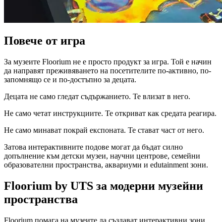
Повече от игра
За музеите Floorium не е просто продукт за игра. Той е начин
да направят преживяването на посетителите по-активно, по-
запомнящо се и по-достъпно за децата.
Децата не само гледат съдържанието. Те влизат в него.
Не само четат инструкциите. Те откриват как средата реагира.
Не само минават покрай експоната. Те стават част от него.
Затова интерактивните подове могат да бъдат силно
допълнение към детски музеи, научни центрове, семейни
образователни пространства, аквариуми и edutainment зони.
Floorium by UTS за модерни музейни
пространства
Floorium помага на музеите да създават интерактивни зони,