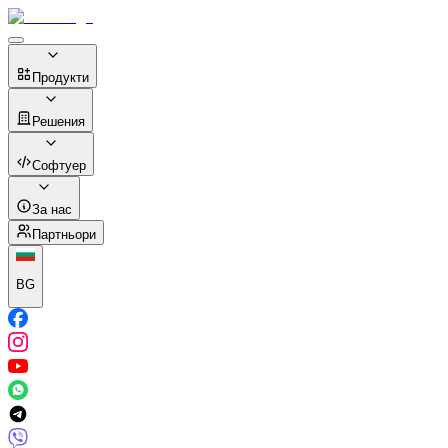
Продукти
Решения
Софтуер
За нас
Партньори
BG