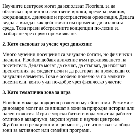
Научните центрове могат да използват Floorium, за да
обясняват причинно-следствени връзки, време за реакция,
координация, движение и пространствена ориентация. Децата
веднага виждат как действията им променят дигиталната
среда. Това прави абстрактните концепции по-лесни за
разбиране чрез пряко преживяване.
2. Като експонат за учене чрез движение
Много музейни посещения са визуално богати, но физически
пасивни. Floorium добавя движение към преживяването на
посетителя. Децата могат да скачат, да стъпват, да избягват
препятствия, да следват цели и да реагират на променящи се
визуални елементи. Това е особено полезно за по-малките
посетители, които учат по-добре чрез физическо участие.
3. Като тематична зона за игра
Floorium може да подкрепя различни музейни теми. Режими с
динозаври могат да се впишат в зони за природна история или
палеонтология. Игри с морски битки и вода могат да работят
отлично в аквариуми, морски музеи и научни центрове.
Футболни и реакционни игри могат да се използват за общи
зони за активност или семейни програми.