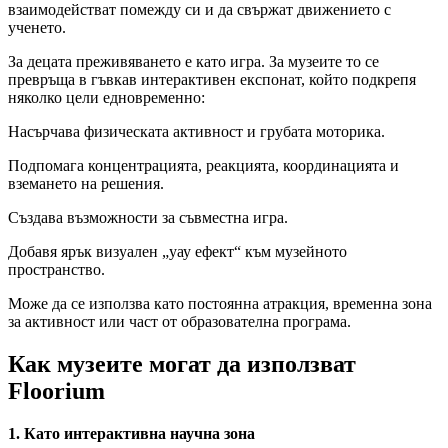
взаимодействат помежду си и да свържат движението с
ученето.
За децата преживяването е като игра. За музеите то се
превръща в гъвкав интерактивен експонат, който подкрепя
няколко цели едновременно:
Насърчава физическата активност и грубата моторика.
Подпомага концентрацията, реакцията, координацията и
вземането на решения.
Създава възможности за съвместна игра.
Добавя ярък визуален „уау ефект“ към музейното
пространство.
Може да се използва като постоянна атракция, временна зона
за активност или част от образователна програма.
Как музеите могат да използват
Floorium
1. Като интерактивна научна зона