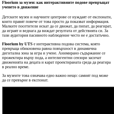
Floorium за музеи: как интерактивните подове превръщат
ученето в движение
Детските музеи и научните центрове се нуждаят от експонати,
които правят повече от това просто да показват информация.
Малките посетители искат да се движат, да пипат, да реагират,
да играят и веднага да виждат резултата от действията си. За
тази аудитория пасивното наблюдение често не е достатъчно.
Floorium by UTS
е интерактивна подова система, която
превръща обикновена равна повърхност в динамична
дигитална зона за игра и учене. Анимирано съдържание се
прожектира върху пода, а интелигентни сензори засичат
движенията на децата и карат проектираната среда да реагира
в реално време.
За музеите това означава едно важно нещо: самият под може
да се превърне в експонат.