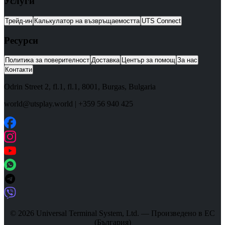
Услуги
Трейд-ин
Калькулатор на възвръщаемостта
UTS Connect
Ресурси
Политика за поверителност
Доставка
Център за помощ
За нас
Контакти
Odrin Street 2, fl.1
, fl.1,
8001
,
Burgas
,
Bulgaria
world@utsplay.world
|
+359 56 940 425
© 2026 Universal Terminal System, Ltd. — Произведено в ЕС
(България)