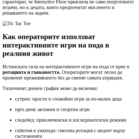
гарантират, че Interactive Floor привлича не само енергичните
играчи, но и децата, които предпочитат мисленето и
решаването на задачи.
Как операторите използват
интерактивните игри на пода в
реалния живот
Истинската сила на интерактивните игри на пода се крие в
ротацията и гъвкавостта
. Операторите могат лесно да
променят преживяването без да сменят самата атракция.
Типичният дневен график може да включва:
сутрин: прости и спокойни игри за по-малки деца
през деня: активни и спортни игри
следобед: приключенски и изследователски режими
събития и уикенди: смесена ротация с акцент върху
състезанията