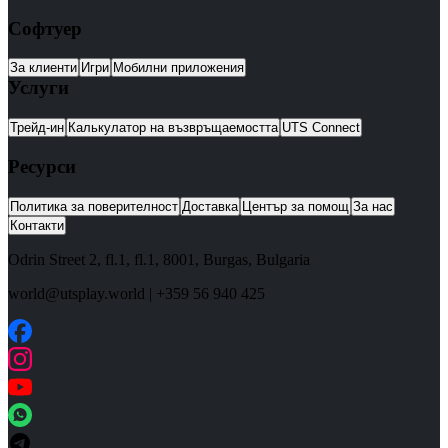
Софтуер
За клиенти
Игри
Мобилни приложения
Услуги
Трейд-ин
Калькулатор на възвръщаемостта
UTS Connect
Ресурси
Политика за поверителност
Доставка
Център за помощ
За нас
Контакти
Odrin Street 2, fl.1
, fl.1,
8001
,
Burgas
,
Bulgaria
world@utsplay.world
|
+359 56 940 425