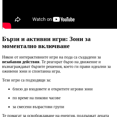
Бързи и активни игри: Зони за
моментално включване
Някои от интерактивните игри на пода са създадени за
незабавни действия
. Те реагират бързо на движение и
възнаграждават бързите решения, което ги прави идеални за
оживени зони и спонтанна игра.
Тези игри са подходящи за:
близо до входовете и откритите игрови зони
по време на пикови часове
за смесени възрастови групи
Те помагат за освобождаване на енергия, поддържат децата