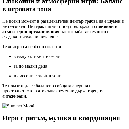
Спокойни и атмосферни игри: Баланс
в игровата зона
Не всеки момент в развлекателен център трябва да е шумен и
интензивен. Интерактивният под поддържа и
спокойни и
атмосферни преживявания
, които забавят темпото и
създават визуално потапяне.
Тези игри са особено полезни:
между активните сесии
за по-малки деца
в смесени семейни зони
Те помагат да се балансира общата енергия на
пространството, като същевременно държат децата
ангажирани.
Игри с ритъм, музика и координация