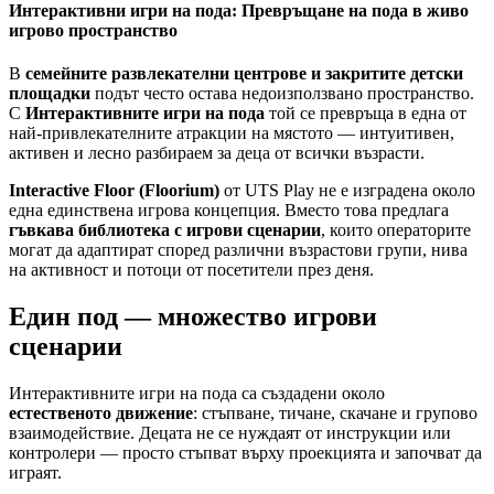
Интерактивни игри на пода: Превръщане на пода в живо
игрово пространство
В
семейните развлекателни центрове и закритите детски
площадки
подът често остава недоизползвано пространство.
С
Интерактивните игри на пода
той се превръща в една от
най-привлекателните атракции на мястото — интуитивен,
активен и лесно разбираем за деца от всички възрасти.
Interactive Floor (Floorium)
от UTS Play не е изградена около
една единствена игрова концепция. Вместо това предлага
гъвкава библиотека с игрови сценарии
, които операторите
могат да адаптират според различни възрастови групи, нива
на активност и потоци от посетители през деня.
Един под — множество игрови
сценарии
Интерактивните игри на пода са създадени около
естественото движение
: стъпване, тичане, скачане и групово
взаимодействие. Децата не се нуждаят от инструкции или
контролери — просто стъпват върху проекцията и започват да
играят.