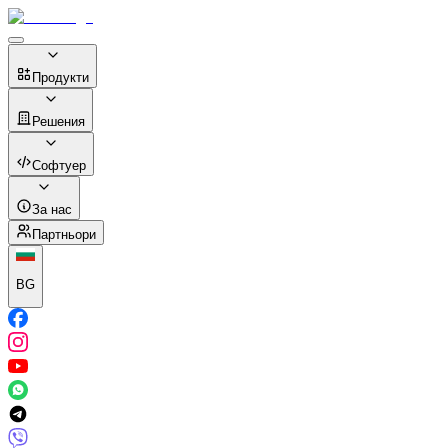
Продукти
Решения
Софтуер
За нас
Партньори
BG