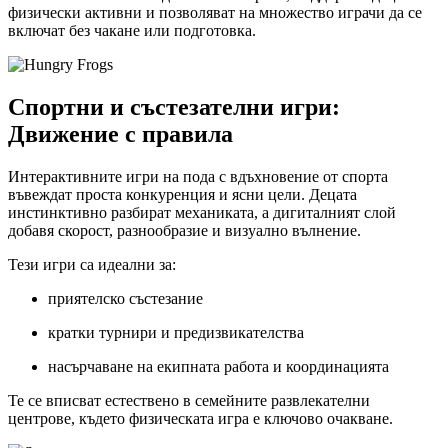
физически активни и позволяват на множество играчи да се
включат без чакане или подготовка.
Спортни и състезателни игри:
Движение с правила
Интерактивните игри на пода с вдъхновение от спорта
въвеждат проста конкуренция и ясни цели. Децата
инстинктивно разбират механиката, а дигиталният слой
добавя скорост, разнообразие и визуално вълнение.
Тези игри са идеални за:
приятелско състезание
кратки турнири и предизвикателства
насърчаване на екипната работа и координацията
Те се вписват естествено в семейните развлекателни
центрове, където физическата игра е ключово очакване.