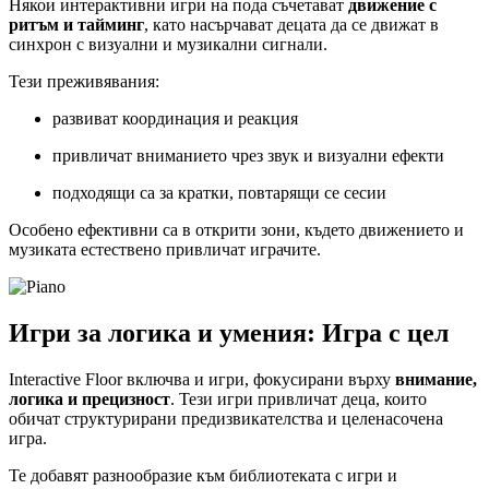
Някои интерактивни игри на пода съчетават
движение с
ритъм и тайминг
, като насърчават децата да се движат в
синхрон с визуални и музикални сигнали.
Тези преживявания:
развиват координация и реакция
привличат вниманието чрез звук и визуални ефекти
подходящи са за кратки, повтарящи се сесии
Особено ефективни са в открити зони, където движението и
музиката естествено привличат играчите.
Игри за логика и умения: Игра с цел
Interactive Floor включва и игри, фокусирани върху
внимание,
логика и прецизност
. Тези игри привличат деца, които
обичат структурирани предизвикателства и целенасочена
игра.
Те добавят разнообразие към библиотеката с игри и