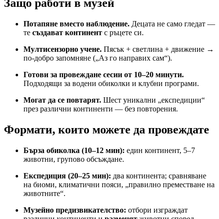
Защо работи в музей
Потапяне вместо наблюдение.
Децата не само гледат —
те
създават континент
с ръцете си.
Мултисензорно учене.
Пясък + светлина + движение →
по-добро запомняне („Аз го направих сам“).
Готови за провеждане сесии от 10–20 минути.
Подходящи за водени обиколки и клубни програми.
Могат да се повтарят.
Шест уникални „експедиции“
през различни континенти — без повторения.
Формати, които можете да провеждате
Бърза обиколка (10–12 мин):
един континент, 5–7
животни, групово обсъждане.
Експедиция (20–25 мин):
два континента; сравняване
на биоми, климатични пояси, „правилно преместване на
животните“.
Музейно предизвикателство:
отбори изграждат
различни континенти и
разменят
животни според