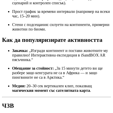
сценарий и контролен списък).
Прост график за времеви интервали (например на всеки
час, 15–20 мин).
Стени с подсещания: силуети на континенти, примерни
животни по биоми.
Как да популяризирате активността
Закачка:
„Изгради континент и постави животните му
правилно! Интерактивна експедиция в iSandBOX AR
пясъчника.“
Обещание за стойност:
„За 15 минути детето ви ще
разбере защо кенгурата не са в Африка — и защо
пингвините не са в Арктика.“
Медии:
20–30 сек вертикален клип, показващ
магическия момент със сателитната карта
.
ЧЗВ