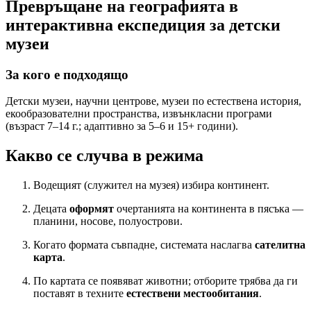
Превръщане на географията в
интерактивна експедиция за детски
музеи
За кого е подходящо
Детски музеи, научни центрове, музеи по естествена история,
екообразователни пространства, извънкласни програми
(възраст 7–14 г.; адаптивно за 5–6 и 15+ години).
Какво се случва в режима
Водещият (служител на музея) избира континент.
Децата
оформят
очертанията на континента в пясъка —
планини, носове, полуострови.
Когато формата съвпадне, системата наслагва
сателитна
карта
.
По картата се появяват животни; отборите трябва да ги
поставят в техните
естествени местообитания
.