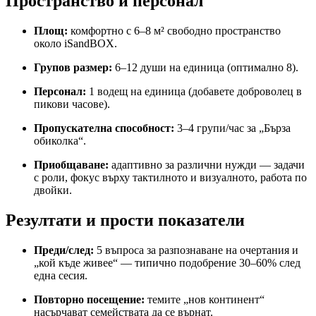
Пространство и персонал
Площ:
комфортно с 6–8 м² свободно пространство
около iSandBOX.
Групов размер:
6–12 души на единица (оптимално 8).
Персонал:
1 водещ на единица (добавете доброволец в
пикови часове).
Пропускателна способност:
3–4 групи/час за „Бърза
обиколка“.
Приобщаване:
адаптивно за различни нужди — задачи
с роли, фокус върху тактилното и визуалното, работа по
двойки.
Резултати и прости показатели
Преди/след:
5 въпроса за разпознаване на очертания и
„кой къде живее“ — типично подобрение 30–60% след
една сесия.
Повторно посещение:
темите „нов континент“
насърчават семействата да се върнат.