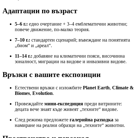
Адаптации по възраст
5–6 г.:
едно очертание + 3–4 емблематични животни;
повече движение, по-малко теория.
7–10 г.:
стандартен сценарий; въвеждане на понятията
„биом“ и „ареал“.
11–14 г.:
добавяне на климатични пояси, височинна
зоналност, миграции на видове и инвазивни видове.
Връзки с вашите експозиции
Естествени връзки с изложбите
Planet Earth
,
Climate &
Biomes
,
Evolution
.
Провеждайте
мини-експедиция
преди витрините:
децата вече знаят къде живеят „техните“ видове.
След режима предложете
галерийна разходка
за
намиране на реални образци на „техните“ животни.