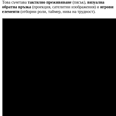
Това съчетава
тактилно преживяване
(пясък),
визуална
обратна връзка
(проекция, сателитни изображения) и
игрови
елементи
(отборни роли, таймер, нива на трудност).