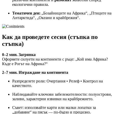
екологични правила.
Тематичен ден:
„Бозайниците на Африка“, „Птиците на
Антарктида“, „Океани и крайбрежия“.
Как да проведете сесия (стъпка по
стъпка)
0–2 мин. Загрявка
Оформете силуети на континенти с ръце: „Кой има Африка?
Къде е Рогът на Африка?“
2–7 мин. Изграждане на континента
Разпределете роли: Очертания • Релеф • Контрол на
качеството.
Наблюдавайте ключови забележителности: полуострови,
заливи, характерни извивки на крайбрежието.
Съвет: използвайте карти или малки лопатки за
„добавяне“ на пясък — по-бързо и прецизно.