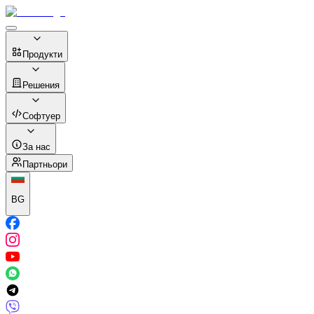
Продукти
Решения
Софтуер
За нас
Партньори
BG