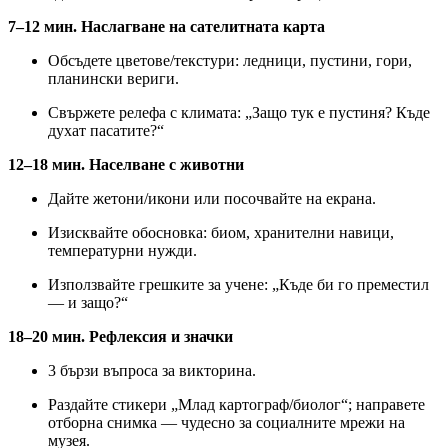
7–12 мин. Наслагване на сателитната карта
Обсъдете цветове/текстури: ледници, пустини, гори,
планински вериги.
Свържете релефа с климата: „Защо тук е пустиня? Къде
духат пасатите?“
12–18 мин. Населване с животни
Дайте жетони/икони или посочвайте на екрана.
Изисквайте обосновка: биом, хранителни навици,
температурни нужди.
Използвайте грешките за учене: „Къде би го преместил
— и защо?“
18–20 мин. Рефлексия и значки
3 бързи въпроса за викторина.
Раздайте стикери „Млад картограф/биолог“; направете
отборна снимка — чудесно за социалните мрежи на
музея.