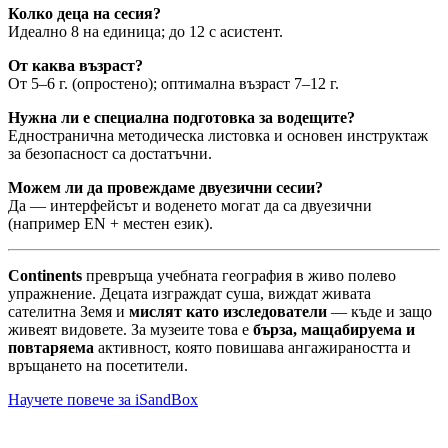
Колко деца на сесия?
Идеално 8 на единица; до 12 с асистент.
От каква възраст?
От 5–6 г. (опростено); оптимална възраст 7–12 г.
Нужна ли е специална подготовка за водещите?
Едностранична методическа листовка и основен инструктаж
за безопасност са достатъчни.
Можем ли да провеждаме двуезични сесии?
Да — интерфейсът и воденето могат да са двуезични
(например EN + местен език).
Continents
превръща учебната география в живо полево
упражнение. Децата изграждат суша, виждат живата
сателитна Земя и
мислят като изследователи
— къде и защо
живеят видовете. За музеите това е
бърза, мащабируема и
повтаряема
активност, която повишава ангажираността и
връщането на посетители.
Научете повече за iSandBox