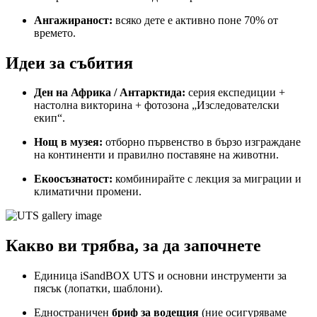
Ангажираност:
всяко дете е активно поне 70% от
времето.
Идеи за събития
Ден на Африка / Антарктида:
серия експедиции +
настолна викторина + фотозона „Изследователски
екип“.
Нощ в музея:
отборно първенство в бързо изграждане
на континенти и правилно поставяне на животни.
Екоосъзнатост:
комбинирайте с лекция за миграции и
климатични промени.
Какво ви трябва, за да започнете
Единица iSandBOX UTS и основни инструменти за
пясък (лопатки, шаблони).
Едностраничен
бриф за водещия
(ние осигуряваме