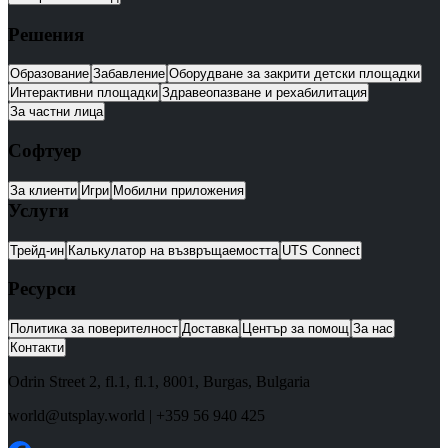
Решения
Образование
Забавление
Оборудване за закрити детски площадки
Интерактивни площадки
Здравеопазване и рехабилитация
За частни лица
Софтуер
За клиенти
Игри
Мобилни приложения
Услуги
Трейд-ин
Калькулатор на възвръщаемостта
UTS Connect
Ресурси
Политика за поверителност
Доставка
Център за помощ
За нас
Контакти
Odrin Street 2, fl.1
, fl.1,
8001
,
Burgas
,
Bulgaria
world@utsplay.world
|
+359 56 940 425