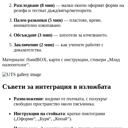
Разследване (8 мин)
— малки екипи оформят форми на
релефа и тестват дъжд/вятър/метеорити.
Палео-разкопки (5 мин)
— пластове, време,
внимателно изкопаване.
Обсъждане (3 мин)
— хипотези за изчезването.
Заключение (2 мин)
— как учените работят с
доказателства.
Материали: iSandBOX, карти с инструкции, стикери „Млад
палеонтолог“.
Съвети за интеграция в изложбата
Разположение
: видимо от пътеката, с полукръг
свободно пространство около пясъчника.
Инструкции на стойката
: кратки пиктограми
(„Оформи“, „Буря“, „Копай“).