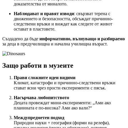
доказателства от миналото.
Наблюдават и правят изводи
: свързват терена с
движението и безопасността, обсъждат причинно-
следствени връзки и виждат как следите от живот
остават в пластовете.
Създадено да бъде
информативно, вълнуващо и разбираемо
за деца в предучилищна и начална училищна възраст.
Защо работи в музеите
Прави сложните идеи видими
Климат, катастрофи и причинно-следствени връзки
стават ясни чрез прости експерименти с пясък.
Насърчава любопитството
Децата провеждат мини-експерименти: „Ами ако
планината е по-висока? Ами ако вали?“
Междупредметен подход
Природни науки + география (форми на релефа),
начална екология (места за обитаване), история