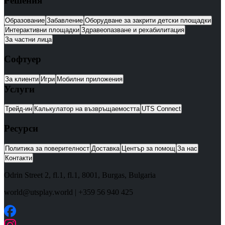
Решения
Образование
Забавление
Оборудване за закрити детски площадки
Интерактивни площадки
Здравеопазване и рехабилитация
За частни лица
Софтуер
За клиенти
Игри
Мобилни приложения
Услуги
Трейд-ин
Калькулатор на възвръщаемостта
UTS Connect
Ресурси
Политика за поверителност
Доставка
Център за помощ
За нас
Контакти
Odrin Street 2, fl.1
, fl.1,
8001
,
Burgas
,
Bulgaria
world@utsplay.world
|
+359 56 940 425