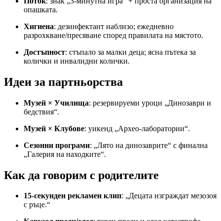
Поток
: знак „3-минутна игра“ + проста организация на
опашката.
Хигиена
: дезинфектант наблизо; ежедневно
разрохкване/пресяване според правилата на мястото.
Достъпност
: стъпало за малки деца; ясна пътека за
колички и инвалидни колички.
Идеи за партньорства
Музей × Училища
: резервируеми уроци „Динозаври и
бедствия“.
Музей × Клубове
: уикенд „Архео-лаборатории“.
Сезонни програми
: „Лято на динозаврите“ с финална
„Галерия на находките“.
Как да говорим с родителите
15-секунден рекламен клип
: „Децата изграждат мезозоя
с ръце.“