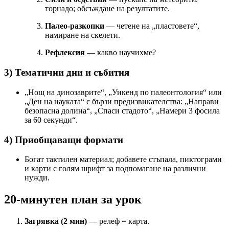
торнадо; обсъждане на резултатите.
Палео-разкопки
— четене на „пластовете“,
намиране на скелети.
Рефлексия
— какво научихме?
3) Тематични дни и събития
„Нощ на динозаврите“, „Уикенд по палеонтология“ или
„Ден на науката“ с бързи предизвикателства: „Направи
безопасна долина“, „Спаси стадото“, „Намери 3 фосила
за 60 секунди“.
4) Приобщаващи формати
Богат тактилен материал; добавете стъпала, пиктограми
и карти с голям шрифт за подпомагане на различни
нужди.
20-минутен план за урок
Загрявка (2 мин)
— релеф = карта.