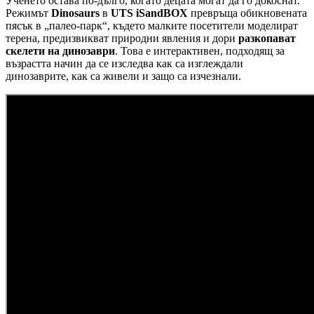
Ученето остава по-дълго, когато децата могат да го докоснат.
Режимът
Dinosaurs
в
UTS iSandBOX
превръща обикновената
пясък в „палео-парк“, където малките посетители моделират
терена, предизвикват природни явления и дори
разкопават
скелети на динозаври
. Това е интерактивен, подходящ за
възрастта начин да се изследва как са изглеждали
динозаврите, как са живели и защо са изчезнали.