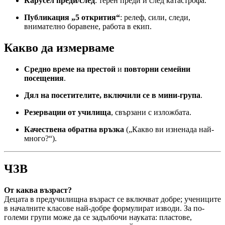
Карусел преди/след
: терен преди и след катастрофа.
Публикация „5 открития“
: релеф, сили, следи,
внимателно боравене, работа в екип.
Какво да измерваме
Средно време на престой
и
повторни семейни
посещения
.
Дял на посетителите, включили се в мини-група
.
Резервации от училища
, свързани с изложбата.
Качествена обратна връзка
(„Какво ви изненада най-
много?“).
ЧЗВ
От каква възраст?
Децата в предучилищна възраст се включват добре; учениците
в началните класове най-добре формулират изводи. За по-
големи групи може да се задълбочи науката: пластове,