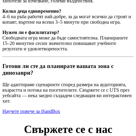
хипотези за изчезване, големи въздействия.
Колко деца едновременно?
4–6 на ръба работят най-добре, за да могат всички да строят и
копаят; въртене на всеки 3–5 минути при свободна игра.
Нужен ли е фасилитатор?
Свободната игра може да бъде самостоятелна. Планираните
15–20 минутни сесии значително повишават учебните
резултати и удовлетвореността.
Готови ли сте да планирате вашата зона с
динозаври?
Ще адаптираме сценариите според размера на аудиторията,
възрастта и потока на посетителите. Свържете се с UTS през
уебсайта — нека заедно създадем следващия ви интерактивен
хит.
Научете повече за iSandBox
Свържете се с нас