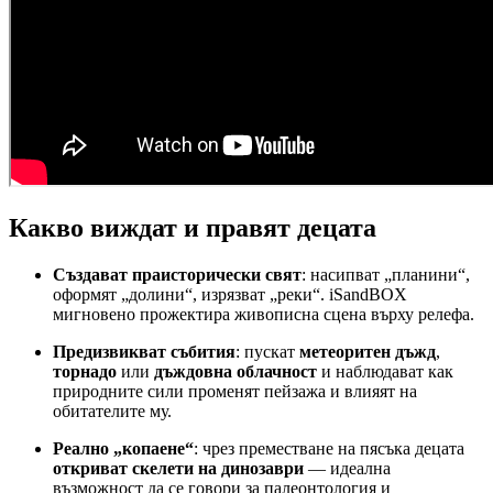
Какво виждат и правят децата
Създават праисторически свят
: насипват „планини“,
оформят „долини“, изрязват „реки“. iSandBOX
мигновено прожектира живописна сцена върху релефа.
Предизвикват събития
: пускат
метеоритен дъжд
,
торнадо
или
дъждовна облачност
и наблюдават как
природните сили променят пейзажа и влияят на
обитателите му.
Реално „копаене“
: чрез преместване на пясъка децата
откриват скелети на динозаври
— идеална
възможност да се говори за палеонтология и