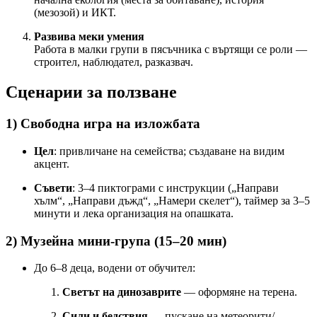
(мезозой) и ИКТ.
Развива меки умения
Работа в малки групи в пясъчника с въртящи се роли —
строител, наблюдател, разказвач.
Сценарии за ползване
1) Свободна игра на изложбата
Цел
: привличане на семейства; създаване на видим
акцент.
Съвети
: 3–4 пиктограми с инструкции („Направи
хълм“, „Направи дъжд“, „Намери скелет“), таймер за 3–5
минути и лека организация на опашката.
2) Музейна мини-група (15–20 мин)
До 6–8 деца, водени от обучител:
Светът на динозаврите
— оформяне на терена.
Сили и бедствия
— пускане на метеорити/