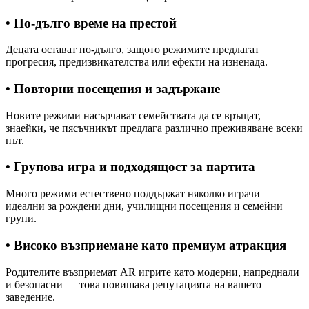
• По-дълго време на престой
Децата остават по-дълго, защото режимите предлагат
прогресия, предизвикателства или ефекти на изненада.
• Повторни посещения и задържане
Новите режими насърчават семействата да се връщат,
знаейки, че пясъчникът предлага различно преживяване всеки
път.
• Групова игра и подходящост за партита
Много режими естествено поддържат няколко играчи —
идеални за рождени дни, училищни посещения и семейни
групи.
• Високо възприемане като премиум атракция
Родителите възприемат AR игрите като модерни, напреднали
и безопасни — това повишава репутацията на вашето
заведение.