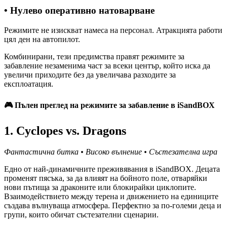
• Нулево оперативно натоварване
Режимите не изискват намеса на персонал. Атракцията работи
цял ден на автопилот.
Комбинирани, тези предимства правят режимите за
забавление незаменима част за всеки център, който иска да
увеличи приходите без да увеличава разходите за
експлоатация.
🎮
Пълен преглед на режимите за забавление в iSandBOX
1. Cyclopes vs. Dragons
Фантастична битка • Високо вълнение • Състезателна игра
Едно от най-динамичните преживявания в iSandBOX. Децата
променят пясъка, за да влияят на бойното поле, отваряйки
нови пътища за драконите или блокирайки циклопите.
Взаимодействието между терена и движението на единиците
създава вълнуваща атмосфера. Перфектно за по-големи деца и
групи, които обичат състезателни сценарии.