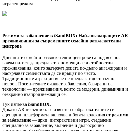
игрален режим.
Режими за забавление в iSandBOX: Най-ангажиращите AR
преживявания за съвременните семейни развлекателни
центрове
Днешните семейни развлекателни центрове са под все по-
голям натиск да предлагат запомнящи се и стойностни
преживявания, които задържат децата по-дълго ангажирани и
насърчават семействата да се връщат по-често.
Традиционните атракции вече не предлагат достатъчно
новост. Посетителите очакват забавления, базирани на
технологии — преживявания, които са модерни, динамични и
безкрайно възпроизвеждащи се.
Тук изпъква
iSandBOX
.
Докато AR пясъчникът е известен с образователните си
сценарии, платформата включва и богата колекция от
режими
за забавление
— ярки, интерактивни игри, създадени
специално за забавление, вълнение и дългосрочно
ангажиране. За собствениците на развлекателни центрове