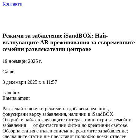
Контакти
Режими за забавление iSandBOX: Най-
вълнуващите AR преживявания за съвременните
семейни развлекателни центрове
19 ноември 2025 г.
Game
3 декември 2025 г. в 11:57
isandbox
Entertainment
Разгледайте всички режими на добавена реалност,
фокусирани върху забавления, налични в iSandBOX.
Открийте най-завладяващите интерактивни игри за семейни
забавления — от фантастични битки до креативни светове.
Обзорна статия с пълен списък на режимите за забавление;
следващите статии ще представят подробно всеки отделен