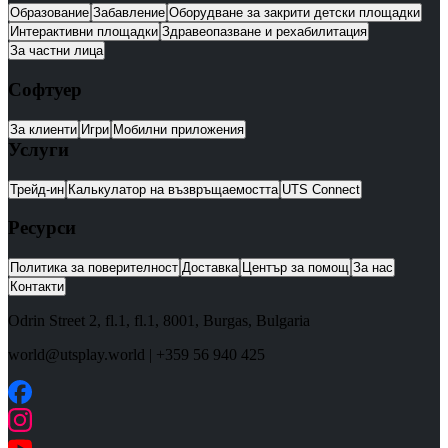
Образование
Забавление
Оборудване за закрити детски площадки
Интерактивни площадки
Здравеопазване и рехабилитация
За частни лица
Софтуер
За клиенти
Игри
Мобилни приложения
Услуги
Трейд-ин
Калькулатор на възвръщаемостта
UTS Connect
Ресурси
Политика за поверителност
Доставка
Център за помощ
За нас
Контакти
Odrin Street 2, fl.1
, fl.1,
8001
,
Burgas
,
Bulgaria
world@utsplay.world
|
+359 56 940 425