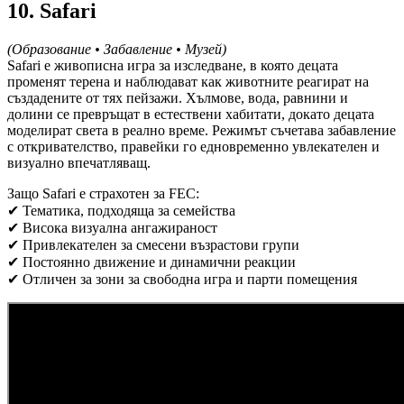
10. Safari
(Образование • Забавление • Музей)
Safari е живописна игра за изследване, в която децата
променят терена и наблюдават как животните реагират на
създадените от тях пейзажи. Хълмове, вода, равнини и
долини се превръщат в естествени хабитати, докато децата
моделират света в реално време. Режимът съчетава забавление
с откривателство, правейки го едновременно увлекателен и
визуално впечатляващ.
Защо Safari е страхотен за FEC:
✔ Тематика, подходяща за семейства
✔ Висока визуална ангажираност
✔ Привлекателен за смесени възрастови групи
✔ Постоянно движение и динамични реакции
✔ Отличен за зони за свободна игра и парти помещения