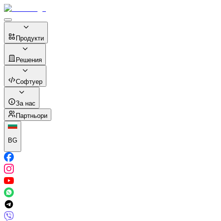
Продукти
Решения
Софтуер
За нас
Партньори
BG