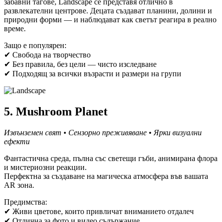
забавни тагове, Landscape се представя отлично в
развлекателни центрове. Децата създават планини, долини и
природни форми — и наблюдават как светът реагира в реално
време.
Защо е популярен:
✔ Свобода на творчество
✔ Без правила, без цели — чисто изследване
✔ Подходящ за всички възрасти и размери на групи
5. Mushroom Planet
Извънземен свят • Сензорно преживяване • Ярки визуални
ефекти
Фантастична среда, пълна със светещи гъби, анимирана флора
и мистериозни реакции.
Перфектна за създаване на магическа атмосфера във вашата
AR зона.
Предимства:
✔ Живи цветове, които привличат вниманието отдалеч
✔ Отлична за фото и видео съдържание