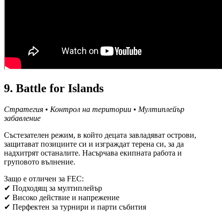
9. Battle for Islands
Стратегия • Контрол на територии • Мултиплейър
забавление
Състезателен режим, в който децата завладяват острови,
защитават позициите си и изграждат терена си, за да
надхитрят останалите. Насърчава екипната работа и
груповото вълнение.
Защо е отличен за FEC:
✔ Подходящ за мултиплейър
✔ Високо действие и напрежение
✔ Перфектен за турнири и парти събития