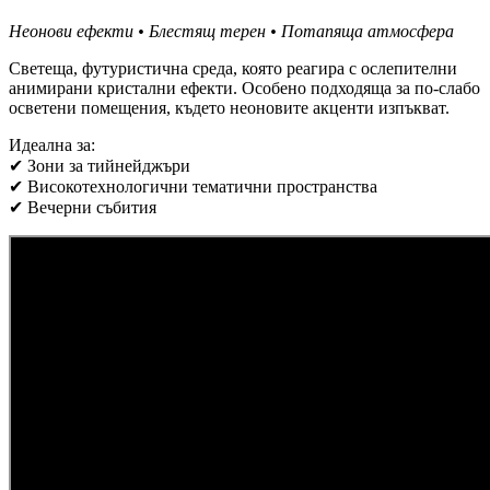
Неонови ефекти • Блестящ терен • Потапяща атмосфера
Светеща, футуристична среда, която реагира с ослепителни
анимирани кристални ефекти. Особено подходяща за по-слабо
осветени помещения, където неоновите акценти изпъкват.
Идеална за:
✔ Зони за тийнейджъри
✔ Високотехнологични тематични пространства
✔ Вечерни събития