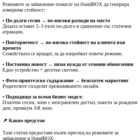
Режимите за забавление помагат на iSandBOX да генерира
измерима стойност:
• По-дълги сесии → по-високи разходи на място
Децата остават 2–3 пъти по-дълго в сравнение със статични
атракции.
• Повторяемост → по-висока стойност на клиента във
времето
Семействата се връщат, за да изпробват повече режими.
• Постоянна новост → няма нужда от сезонни обновления
Едно устройство = десетки светове.
• Фото-приятелско съдържание → безплатен маркетинг
Родителите споделят преживяването онлайн.
• Подходящо за всеки бизнес модел:
Платени сесии, зони с неограничен достъп, пакети за рождени
дни, премиум AR зони.
📌 Какво предстои
Тази статия предоставя пълен преглед на режимите за
забавление в iSandBOX.