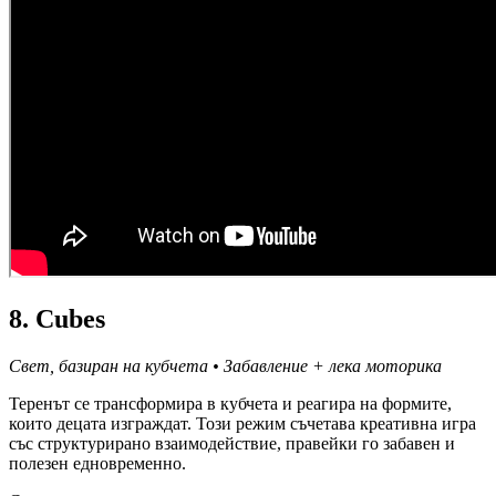
8. Cubes
Свет, базиран на кубчета • Забавление + лека моторика
Теренът се трансформира в кубчета и реагира на формите,
които децата изграждат. Този режим съчетава креативна игра
със структурирано взаимодействие, правейки го забавен и
полезен едновременно.