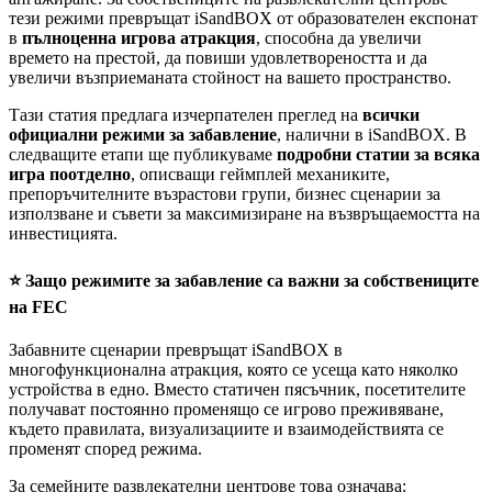
тези режими превръщат iSandBOX от образователен експонат
в
пълноценна игрова атракция
, способна да увеличи
времето на престой, да повиши удовлетвореността и да
увеличи възприеманата стойност на вашето пространство.
Тази статия предлага изчерпателен преглед на
всички
официални режими за забавление
, налични в iSandBOX. В
следващите етапи ще публикуваме
подробни статии за всяка
игра поотделно
, описващи геймплей механиките,
препоръчителните възрастови групи, бизнес сценарии за
използване и съвети за максимизиране на възвръщаемостта на
инвестицията.
⭐ Защо режимите за забавление са важни за собствениците
на FEC
Забавните сценарии превръщат iSandBOX в
многофункционална атракция, която се усеща като няколко
устройства в едно. Вместо статичен пясъчник, посетителите
получават постоянно променящо се игрово преживяване,
където правилата, визуализациите и взаимодействията се
променят според режима.
За семейните развлекателни центрове това означава: