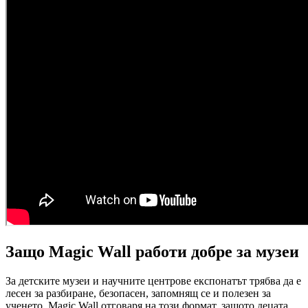
Защо Magic Wall работи добре за музеи
За детските музеи и научните центрове експонатът трябва да е
лесен за разбиране, безопасен, запомнящ се и полезен за
ученето. Magic Wall отговаря на този формат, защото децата