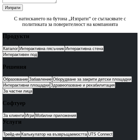
Изпрати
С натискането на бутона „Изпрати“ се съгласявате с
политиката за поверителност на компанията
Продукти
Каталог
Интерактивна пясъчник
Интерактивна стена
Интерактивен под
Решения
Образование
Забавление
Оборудване за закрити детски площадки
Интерактивни площадки
Здравеопазване и рехабилитация
За частни лица
Софтуер
За клиенти
Игри
Мобилни приложения
Услуги
Трейд-ин
Калькулатор на възвръщаемостта
UTS Connect