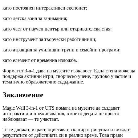
като постоянен интерактивен експонат;
като детска зона за занимания;
като част от научен център или откривателска стая;
като инструмент за творчески работилници;
като атракция за училищни групи и семейни програми;
като елемент от временна изложба.
Форматът 3-в-1 дава на музеите гъвкавост. Една стена може да
поддържа активни игри, творческо учене, групово участие и
тематично образователно съдържание.
Заключение
Magic Wall 3-in-1 от UTS помага на музеите да създават
интерактивни преживявания, в които децата не просто
наблюдават — те участват.
Те се движат, играят, оцветяват, сканират рисунки и виждат
резултатите от действията си в реално време. Това прави