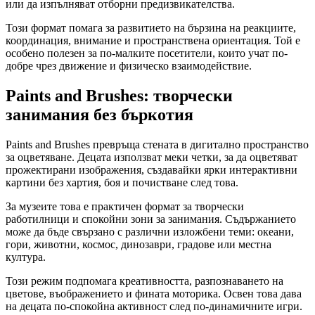
или да изпълняват отборни предизвикателства.
Този формат помага за развитието на бързина на реакциите,
координация, внимание и пространствена ориентация. Той е
особено полезен за по-малките посетители, които учат по-
добре чрез движение и физическо взаимодействие.
Paints and Brushes: творчески
занимания без бъркотия
Paints and Brushes превръща стената в дигитално пространство
за оцветяване. Децата използват меки четки, за да оцветяват
прожектирани изображения, създавайки ярки интерактивни
картини без хартия, боя и почистване след това.
За музеите това е практичен формат за творчески
работилници и спокойни зони за занимания. Съдържанието
може да бъде свързано с различни изложбени теми: океани,
гори, животни, космос, динозаври, градове или местна
култура.
Този режим подпомага креативността, разпознаването на
цветове, въображението и фината моторика. Освен това дава
на децата по-спокойна активност след по-динамичните игри.