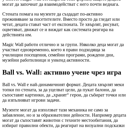
могат да започнат да взаимодействат с него почти веднага.
Стената помага на музеите да създадат по-активно
преживяване за посетителите. Вместо просто да гледат или
четат, децата стават част от експоната. Те хвърлят, рисуват,
оцветяват, движат се и виждат как системата реагира на
действията им.
Magic Wall работи отлично и за групи. Няколко деца могат да
участват едновременно, което я прави подходяща за
училищни посещения, семейни програми, рождени дни,
музейни работилници и уикенд активности.
Ball vs. Wall: активно учене чрез игра
Ball vs. Wall е най-динамичният формат. Децата хвърлят меки
топки по стената, за да уцелват цели, да пукат балони, да
съпоставят картинки, да „хранят“ герои, да събират точки или
да изпълняват игрови задачи.
Музеите могат да използват тази механика не само за
забавление, но и за образователни дейности. Например децата
могат да съпоставят животни с техните местообитания, да
избират правилни обекти, да реагират на визуални подсказки