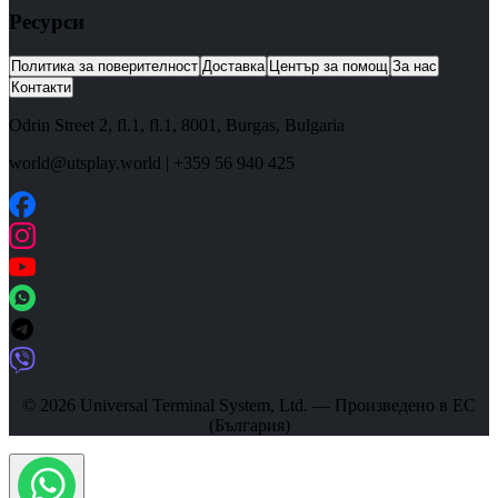
Ресурси
Политика за поверителност
Доставка
Център за помощ
За нас
Контакти
Odrin Street 2, fl.1
, fl.1,
8001
,
Burgas
,
Bulgaria
world@utsplay.world
|
+359 56 940 425
© 2026 Universal Terminal System, Ltd. — Произведено в ЕС
(България)