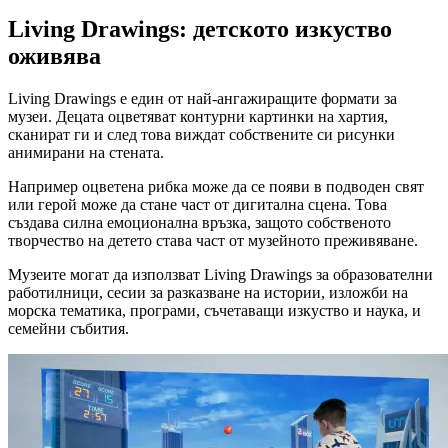
Living Drawings: детското изкуство
оживява
Living Drawings е един от най-ангажиращите формати за
музеи. Децата оцветяват контурни картинки на хартия,
сканират ги и след това виждат собствените си рисунки
анимирани на стената.
Например оцветена рибка може да се появи в подводен свят
или герой може да стане част от дигитална сцена. Това
създава силна емоционална връзка, защото собственото
творчество на детето става част от музейното преживяване.
Музеите могат да използват Living Drawings за образователни
работилници, сесии за разказване на истории, изложби на
морска тематика, програми, съчетаващи изкуство и наука, и
семейни събития.