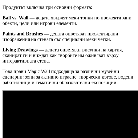
Продуктът включва три основни формата:
Ball vs. Wall
— децата хвърлят меки топки по прожектирани
обекти, цели или игрови елементи.
Paints and Brushes
— децата оцветяват прожектирани
изображения на стената със специални меки четки.
Living Drawings
— децата оцветяват рисунки на хартия,
сканират ги и виждат как творбите им оживяват върху
интерактивната стена.
Това прави Magic Wall подходяща за различни музейни
сценарии: зони за активно играене, творчески кътове, водени
работилници и тематични образователни експозиции.