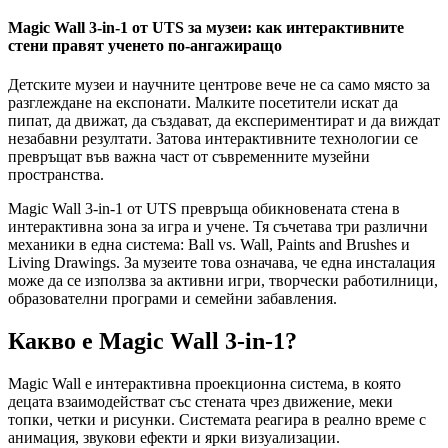
Magic Wall 3-in-1 от UTS за музеи: как интерактивните
стени правят ученето по-ангажиращо
Детските музеи и научните центрове вече не са само място за
разглеждане на експонати. Малките посетители искат да
пипат, да движат, да създават, да експериментират и да виждат
незабавни резултати. Затова интерактивните технологии се
превръщат във важна част от съвременните музейни
пространства.
Magic Wall 3-in-1 от UTS превръща обикновената стена в
интерактивна зона за игра и учене. Тя съчетава три различни
механики в една система: Ball vs. Wall, Paints and Brushes и
Living Drawings. За музеите това означава, че една инсталация
може да се използва за активни игри, творчески работилници,
образователни програми и семейни забавления.
Какво е Magic Wall 3-in-1?
Magic Wall е интерактивна проекционна система, в която
децата взаимодействат със стената чрез движение, меки
топки, четки и рисунки. Системата реагира в реално време с
анимация, звукови ефекти и ярки визуализации.