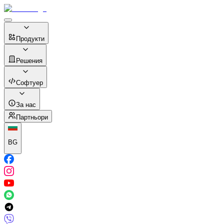
Продукти
Решения
Софтуер
За нас
Партньори
BG