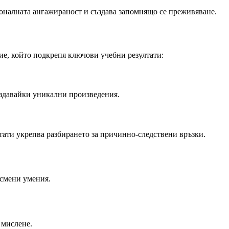
оналната ангажираност и създава запомнящо се преживяване.
итие, който подкрепя ключови учебни резултати:
ъздавайки уникални произведения.
тати укрепва разбирането за причинно-следствени връзки.
исмени умения.
 мислене.