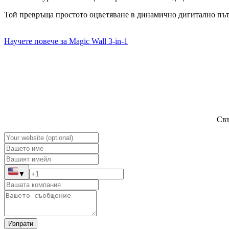
Той превръща простото оцветяване в динамично дигитално пъ
Научете повече за Magic Wall 3-in-1
Свъ
▼
Изпрати