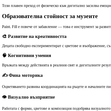
Този плавен преход от физическо към дигитално засилва емоци
Образователна стойност за музеите
Paint. Fill е повече от забавление — това е инструмент за разв
🎨 Развитие на креативността
Децата свободно експериментират с цветове и въображение, с
🧠 Когнитивни умения
Връзката между действията в реалния свят и дигиталните резул
✍️ Фина моторика
Оцветяването развива координацията на ръцете и началните п
👁 Визуално възприятие
Работата с форми, цветове и композиция подобрява визуалното