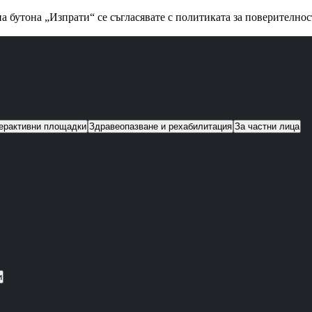
а бутона „Изпрати“ се съгласявате с политиката за поверително
ерактивни площадки
Здравеопазване и рехабилитация
За частни лица
и