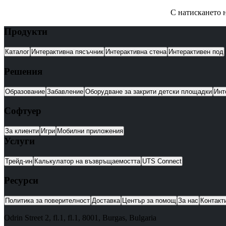
С натискането н
Продукти
Каталог
Интерактивна пясъчник
Интерактивна стена
Интерактивен под
Решения
Образование
Забавление
Оборудване за закрити детски площадки
Инт
Софтуер
За клиенти
Игри
Мобилни приложения
Услуги
Трейд-ин
Калькулатор на възвръщаемостта
UTS Connect
Ресурси
Политика за поверителност
Доставка
Център за помощ
За нас
Контакт
Odrin Street 2, fl.1
, fl.1,
8001
,
Burgas
,
Bulgaria