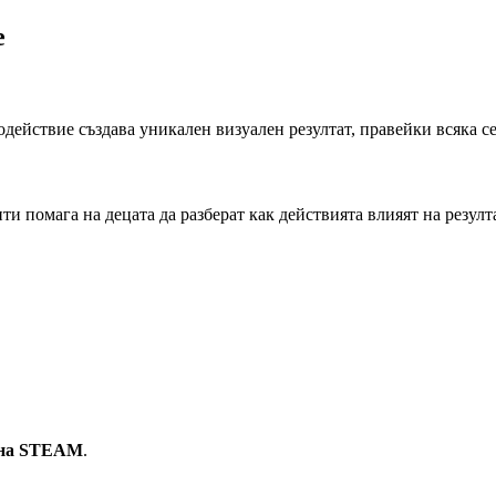
е
одействие създава уникален визуален резултат, правейки всяка с
 помага на децата да разберат как действията влияят на резул
и на STEAM
.