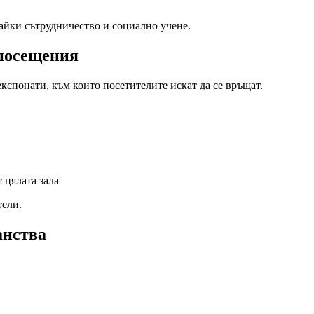
айки сътрудничество и социално учене.
 посещения
експонати, към които посетителите искат да се връщат.
 цялата зала
тели.
анства