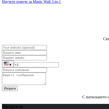
Научете повече за Magic Wall 3-in-1
Свъ
▼
Изпрати
С натискането н
Продукти