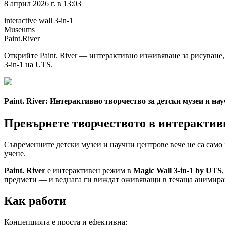
8 април 2026 г. в 13:03
interactive wall 3-in-1
Museums
Paint.River
Открийте Paint. River — интерактивно изживяване за рисуване,
3-in-1 на UTS.
Paint. River: Интерактивно творчество за детски музеи и на
Превърнете творчеството в интеракти
Съвременните детски музеи и научни центрове вече не са само 
учене.
Paint. River
е интерактивен режим в
Magic Wall 3-in-1 by UTS
предмети — и веднага ги виждат оживяващи в течаща анимиран
Как работи
Концепцията е проста и ефективна: