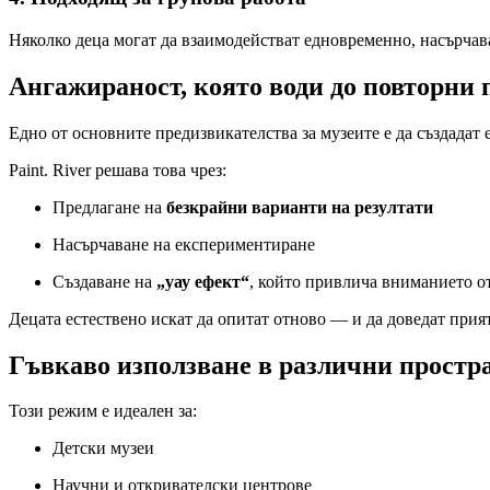
Няколко деца могат да взаимодействат едновременно, насърчав
Ангажираност, която води до повторни
Едно от основните предизвикателства за музеите е да създадат 
Paint. River решава това чрез:
Предлагане на
безкрайни варианти на резултати
Насърчаване на експериментиране
Създаване на
„уау ефект“
, който привлича вниманието от
Децата естествено искат да опитат отново — и да доведат прия
Гъвкаво използване в различни простр
Този режим е идеален за:
Детски музеи
Научни и откривателски центрове