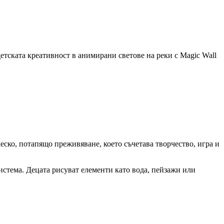
етската креативност в анимирани светове на реки с Magic Wall
еско, потапящо преживяване, което съчетава творчество, игра и
истема. Децата рисуват елементи като вода, пейзажи или