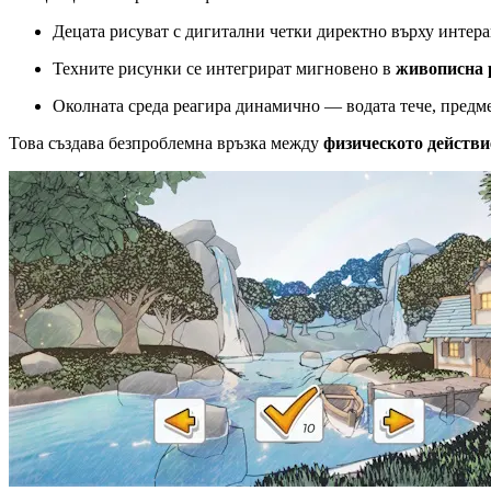
Децата рисуват с дигитални четки директно върху интера
Техните рисунки се интегрират мигновено в
живописна 
Околната среда реагира динамично — водата тече, предме
Това създава безпроблемна връзка между
физическото действи