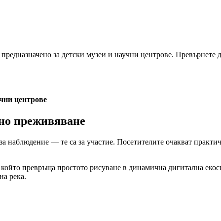
 предназначено за детски музеи и научни центрове. Превърнете д
учни центрове
вно преживяване
за наблюдение — те са за участие. Посетителите очакват практич
, който превръща простото рисуване в динамична дигитална екос
а река.