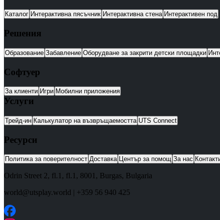
Каталог
Интерактивна пясъчник
Интерактивна стена
Интерактивен под
Решения
Образование
Забавление
Оборудване за закрити детски площадки
Инт
Софтуер
За клиенти
Игри
Мобилни приложения
Услуги
Трейд-ин
Калькулатор на възвръщаемостта
UTS Connect
Ресурси
Политика за поверителност
Доставка
Център за помощ
За нас
Контакт
Odrin Street 2, fl.1
, fl.1,
8001
,
Burgas
,
Bulgaria
world@utsplay.world
|
+359 56 940 425