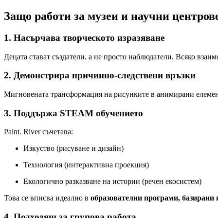
Защо работи за музеи и научни центров
1. Насърчава творческото изразяване
Децата стават създатели, а не просто наблюдатели. Всяко взаим
2. Демонстрира причинно-следствени връзки
Мигновената трансформация на рисунките в анимирани елементи
3. Поддържа STEAM обучението
Paint. River съчетава:
Изкуство (рисуване и дизайн)
Технология (интерактивна проекция)
Екологично разказване на истории (речен екосистем)
Това се вписва идеално в
образователни програми, базиран
4. Подходящ за групова работа