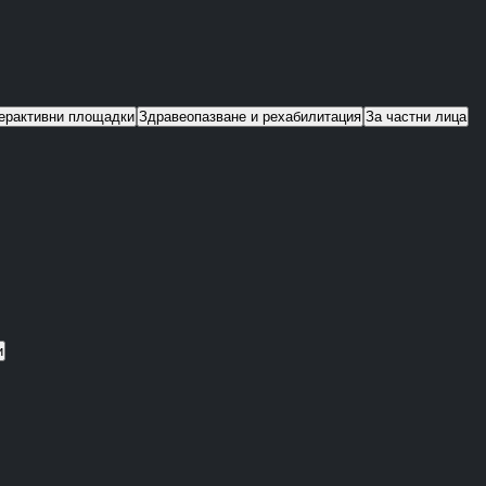
ерактивни площадки
Здравеопазване и рехабилитация
За частни лица
и