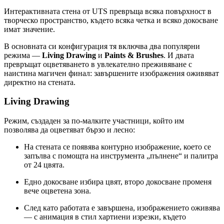
Интерактивната стена от UTS превръща всяка повърхност в
творческо пространство, където всяка четка и всяко докосване
имат значение.
В основната си конфигурация тя включва два популярни
режима —
Living Drawing
и
Paints & Brushes
. И двата
превръщат оцветяването в увлекателно преживяване с
наистина магичен финал: завършените изображения оживяват
директно на стената.
Living Drawing
Режим, създаден за по-малките участници, който им
позволява да оцветяват бързо и лесно:
На стената се появява контурно изображение, което се
запълва с помощта на инструмента „пълнене“ и палитра
от 24 цвята.
Едно докосване избира цвят, второ докосване променя
вече оцветена зона.
След като работата е завършена, изображението оживява
— с анимация в стил хартиени изрезки, където