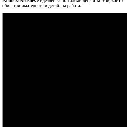
Paints & Brushes
е идеален за по-големи деца и за тези, които
обичат внимателната и детайлна работа.