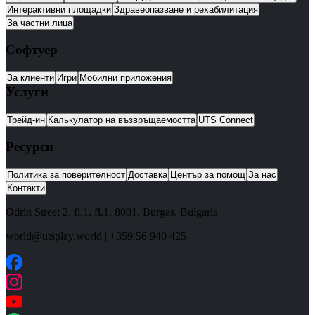
Интерактивни площадки
Здравеопазване и рехабилитация
За частни лица
Софтуер
За клиенти
Игри
Мобилни приложения
Услуги
Трейд-ин
Калькулатор на възвръщаемостта
UTS Connect
Ресурси
Политика за поверителност
Доставка
Център за помощ
За нас
Контакти
Odrin Street 2, fl.1
, fl.1,
8001
,
Burgas
,
Bulgaria
world@utsplay.world
|
+359 56 940 425