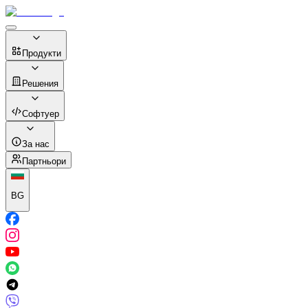
Продукти
Решения
Софтуер
За нас
Партньори
BG