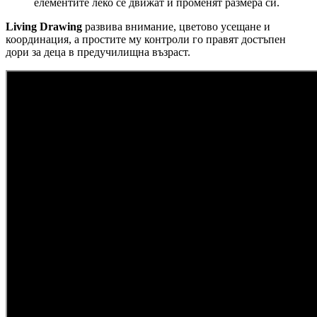
елементите леко се движат и променят размера си.
Living Drawing
развива внимание, цветово усещане и
координация, а простите му контроли го правят достъпен
дори за деца в предучилищна възраст.