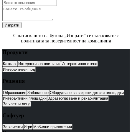
Изпрати
С натискането на бутона „Изпрати“ се съгласявате с
политиката за поверителност на компанията
Продукти
Каталог
Интерактивна пясъчник
Интерактивна стена
Интерактивен под
Решения
Образование
Забавление
Оборудване за закрити детски площадки
Интерактивни площадки
Здравеопазване и рехабилитация
За частни лица
Софтуер
За клиенти
Игри
Мобилни приложения