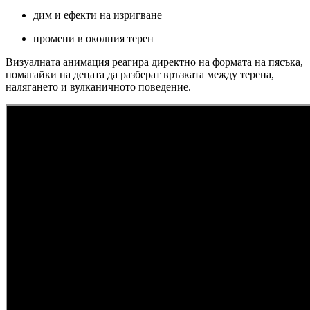
дим и ефекти на изригване
промени в околния терен
Визуалната анимация реагира директно на формата на пясъка,
помагайки на децата да разберат връзката между терена,
налягането и вулканичното поведение.