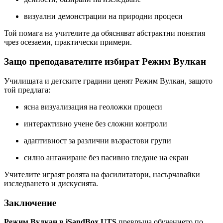
визуални демонстрации на природни процеси
Той помага на учителите да обясняват абстрактни понятия
чрез осезаеми, практически примери.
Защо преподавателите избират Режим Вулкан
Училищата и детските градини ценят Режим Вулкан, защото
той предлага:
ясна визуализация на геоложки процеси
интерактивно учене без сложни контроли
адаптивност за различни възрастови групи
силно ангажиране без пасивно гледане на екран
Учителите играят ролята на фасилитатори, насърчавайки
изследването и дискусията.
Заключение
Режим Вулкан в iSandBox UTS
превръща обучението по