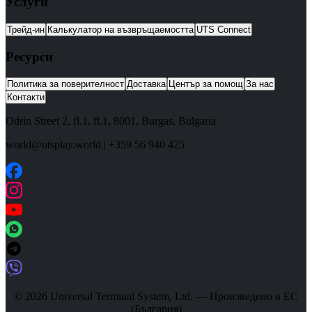
Услуги
Трейд-ин
Калькулатор на възвръщаемостта
UTS Connect
Ресурси
Политика за поверителност
Доставка
Център за помощ
За нас
Контакти
Odrin Street 2, fl.1
, fl.1,
8001
,
Burgas
,
Bulgaria
world@utsplay.world
|
+359 56 940 425
© 2026 Universal Terminal System, Ltd. — Произведено в ЕС
(България)