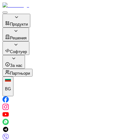
Продукти
Решения
Софтуер
За нас
Партньори
BG