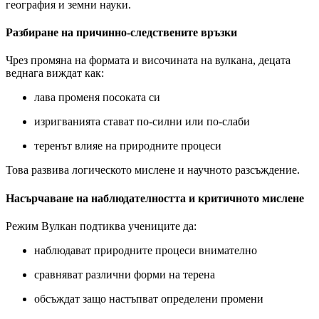
география и земни науки.
Разбиране на причинно-следствените връзки
Чрез промяна на формата и височината на вулкана, децата
веднага виждат как:
лава променя посоката си
изригванията стават по-силни или по-слаби
теренът влияе на природните процеси
Това развива логическото мислене и научното разсъждение.
Насърчаване на наблюдателността и критичното мислене
Режим Вулкан подтиква учениците да:
наблюдават природните процеси внимателно
сравняват различни форми на терена
обсъждат защо настъпват определени промени