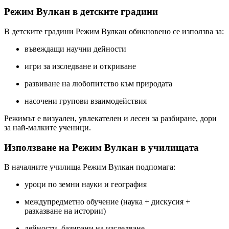
Режим Вулкан в детските градини
В детските градини Режим Вулкан обикновено се използва за:
въвеждащи научни дейности
игри за изследване и откриване
развиване на любопитство към природата
насочени групови взаимодействия
Режимът е визуален, увлекателен и лесен за разбиране, дори
за най-малките ученици.
Използване на Режим Вулкан в училищата
В началните училища Режим Вулкан подпомага:
уроци по земни науки и география
междупредметно обучение (наука + дискусия +
разказване на истории)
дейности, базирани на изследване