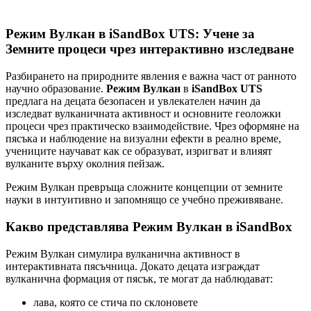
Режим Вулкан в iSandBox UTS: Учене за
Земните процеси чрез интерактивно изследване
Разбирането на природните явления е важна част от ранното
научно образование.
Режим Вулкан
в
iSandBox UTS
предлага на децата безопасен и увлекателен начин да
изследват вулканичната активност и основните геоложки
процеси чрез практическо взаимодействие. Чрез оформяне на
пясъка и наблюдение на визуални ефекти в реално време,
учениците научават как се образуват, изригват и влияят
вулканите върху околния пейзаж.
Режим Вулкан превръща сложните концепции от земните
науки в интуитивно и запомнящо се учебно преживяване.
Какво представлява Режим Вулкан в iSandBox
Режим Вулкан симулира вулканична активност в
интерактивната пясъчница. Докато децата изграждат
вулканична формация от пясък, те могат да наблюдават:
лава, която се стича по склоновете