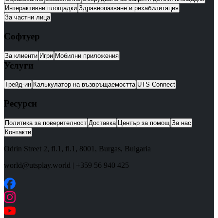
Интерактивни площадки
Здравеопазване и рехабилитация
За частни лица
Софтуер
За клиенти
Игри
Мобилни приложения
Услуги
Трейд-ин
Калькулатор на възвръщаемостта
UTS Connect
Ресурси
Политика за поверителност
Доставка
Център за помощ
За нас
Контакти
Odrin Street 2, fl.1
, fl.1,
8001
,
Burgas
,
Bulgaria
world@utsplay.world
|
+359 56 940 425