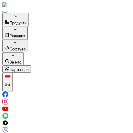
Продукти
Решения
Софтуер
За нас
Партньори
BG