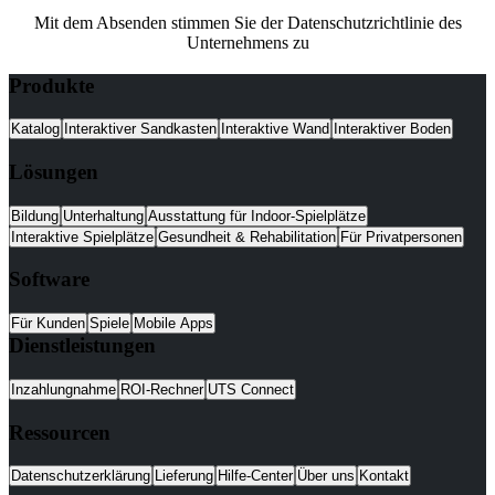
Mit dem Absenden stimmen Sie der Datenschutzrichtlinie des
Unternehmens zu
Produkte
Katalog
Interaktiver Sandkasten
Interaktive Wand
Interaktiver Boden
Lösungen
Bildung
Unterhaltung
Ausstattung für Indoor-Spielplätze
Interaktive Spielplätze
Gesundheit & Rehabilitation
Für Privatpersonen
Software
Für Kunden
Spiele
Mobile Apps
Dienstleistungen
Inzahlungnahme
ROI-Rechner
UTS Connect
Ressourcen
Datenschutzerklärung
Lieferung
Hilfe-Center
Über uns
Kontakt