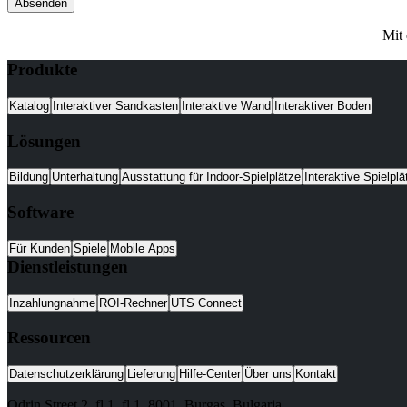
Absenden
Mit
Produkte
Katalog
Interaktiver Sandkasten
Interaktive Wand
Interaktiver Boden
Lösungen
Bildung
Unterhaltung
Ausstattung für Indoor-Spielplätze
Interaktive Spielplä
Software
Für Kunden
Spiele
Mobile Apps
Dienstleistungen
Inzahlungnahme
ROI-Rechner
UTS Connect
Ressourcen
Datenschutzerklärung
Lieferung
Hilfe-Center
Über uns
Kontakt
Odrin Street 2, fl.1
, fl.1,
8001
,
Burgas
,
Bulgaria