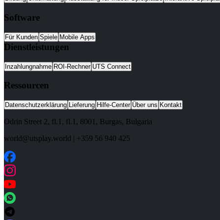
Software
Für Kunden
Spiele
Mobile Apps
Dienstleistungen
Inzahlungnahme
ROI-Rechner
UTS Connect
Ressourcen
Datenschutzerklärung
Lieferung
Hilfe-Center
Über uns
Kontakt
Odrin Street 2, fl.1
, fl.1,
8001
,
Burgas
,
Bulgaria
world@utsplay.world
|
+359 56 940 425