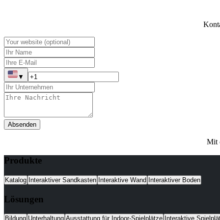
Konta
▼
Absenden
Mit
Produkte
Katalog
Interaktiver Sandkasten
Interaktive Wand
Interaktiver Boden
Lösungen
Bildung
Unterhaltung
Ausstattung für Indoor-Spielplätze
Interaktive Spielplä