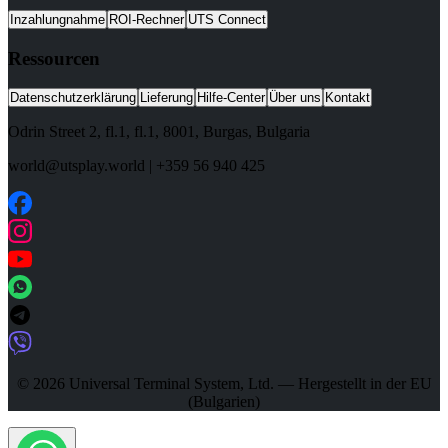
Inzahlungnahme
ROI-Rechner
UTS Connect
Ressourcen
Datenschutzerklärung
Lieferung
Hilfe-Center
Über uns
Kontakt
Odrin Street 2, fl.1
, fl.1,
8001
,
Burgas
,
Bulgaria
world@utsplay.world
|
+359 56 940 425
© 2026 Universal Terminal System, Ltd. — Hergestellt in der EU
(Bulgarien)