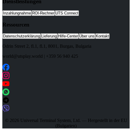
Dienstleistungen
Inzahlungnahme
ROI-Rechner
UTS Connect
Ressourcen
Datenschutzerklärung
Lieferung
Hilfe-Center
Über uns
Kontakt
Odrin Street 2, fl.1
, fl.1,
8001
,
Burgas
,
Bulgaria
world@utsplay.world
|
+359 56 940 425
© 2026 Universal Terminal System, Ltd. — Hergestellt in der EU
(Bulgarien)