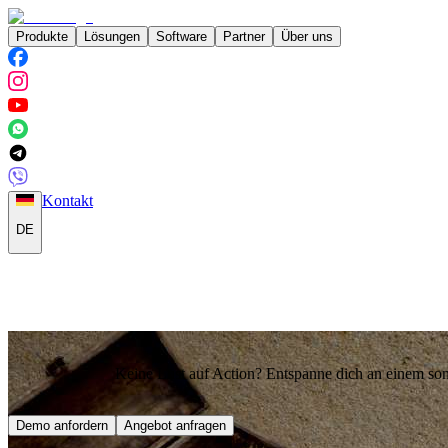
Produkte
Lösungen
Software
Partner
Über uns
Kontakt
DE
Keine Lust auf Action? Entspanne dich an einem son
Demo anfordern
Angebot anfragen