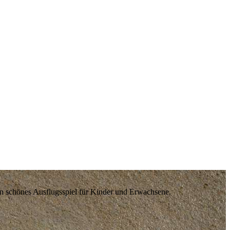
in schönes Ausflugsspiel für Kinder und Erwachsene.