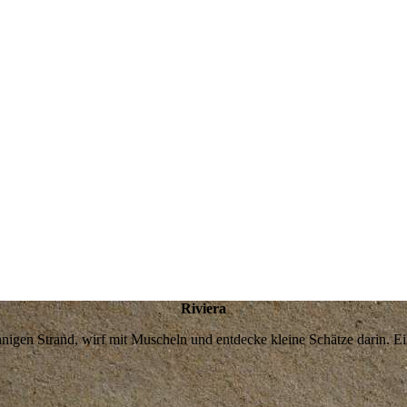
Riviera
nigen Strand, wirf mit Muscheln und entdecke kleine Schätze darin. E