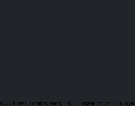
026 Universal Terminal System, Ltd. — Hergestellt in der EU (Bulgar