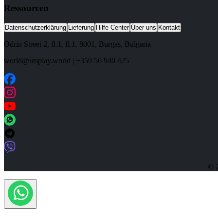
Ressourcen
Datenschutzerklärung
Lieferung
Hilfe-Center
Über uns
Kontakt
Odrin Street 2, fl.1
, fl.1,
8001
,
Burgas
,
Bulgaria
world@utsplay.world
|
+359 56 940 425
© 2