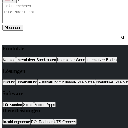
Absenden
Mit
Produkte
Katalog
Interaktiver Sandkasten
Interaktive Wand
Interaktiver Boden
Lösungen
Bildung
Unterhaltung
Ausstattung für Indoor-Spielplätze
Interaktive Spielplä
Software
Für Kunden
Spiele
Mobile Apps
Dienstleistungen
Inzahlungnahme
ROI-Rechner
UTS Connect