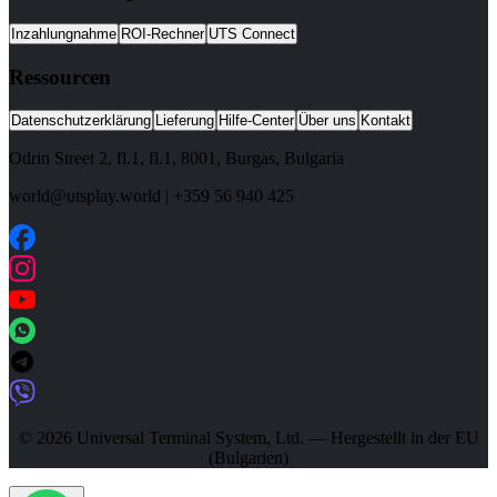
Inzahlungnahme
ROI-Rechner
UTS Connect
Ressourcen
Datenschutzerklärung
Lieferung
Hilfe-Center
Über uns
Kontakt
Odrin Street 2, fl.1
, fl.1,
8001
,
Burgas
,
Bulgaria
world@utsplay.world
|
+359 56 940 425
© 2026 Universal Terminal System, Ltd. — Hergestellt in der EU
(Bulgarien)