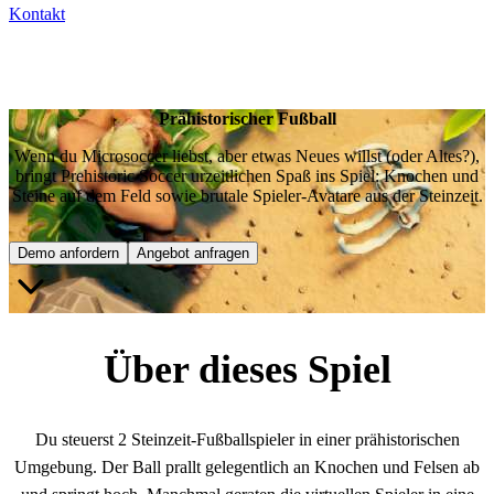
Kontakt
Prähistorischer Fußball
Wenn du Microsoccer liebst, aber etwas Neues willst (oder Altes?),
bringt Prehistoric Soccer urzeitlichen Spaß ins Spiel: Knochen und
Steine auf dem Feld sowie brutale Spieler-Avatare aus der Steinzeit.
Demo anfordern
Angebot anfragen
Über dieses Spiel
Du steuerst 2 Steinzeit-Fußballspieler in einer prähistorischen
Umgebung. Der Ball prallt gelegentlich an Knochen und Felsen ab