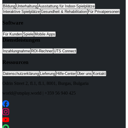
Bildung
Unterhaltung
Ausstattung für Indoor-Spielplätze
Interaktive Spielplätze
Gesundheit & Rehabilitation
Für Privatpersonen
Software
Für Kunden
Spiele
Mobile Apps
Dienstleistungen
Inzahlungnahme
ROI-Rechner
UTS Connect
Ressourcen
Datenschutzerklärung
Lieferung
Hilfe-Center
Über uns
Kontakt
Odrin Street 2, fl.1
, fl.1,
8001
,
Burgas
,
Bulgaria
world@utsplay.world
|
+359 56 940 425