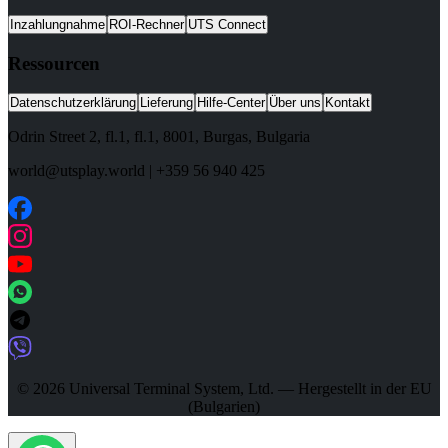
Inzahlungnahme
ROI-Rechner
UTS Connect
Ressourcen
Datenschutzerklärung
Lieferung
Hilfe-Center
Über uns
Kontakt
Odrin Street 2, fl.1
, fl.1,
8001
,
Burgas
,
Bulgaria
world@utsplay.world
|
+359 56 940 425
© 2026 Universal Terminal System, Ltd. — Hergestellt in der EU
(Bulgarien)