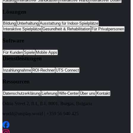
Katalog
Interaktiver Sandkasten
Interaktive Wand
Interaktiver Boden
Lösungen
Bildung
Unterhaltung
Ausstattung für Indoor-Spielplätze
Interaktive Spielplätze
Gesundheit & Rehabilitation
Für Privatpersonen
Software
Für Kunden
Spiele
Mobile Apps
Dienstleistungen
Inzahlungnahme
ROI-Rechner
UTS Connect
Ressourcen
Datenschutzerklärung
Lieferung
Hilfe-Center
Über uns
Kontakt
Odrin Street 2, fl.1
, fl.1,
8001
,
Burgas
,
Bulgaria
world@utsplay.world
|
+359 56 940 425