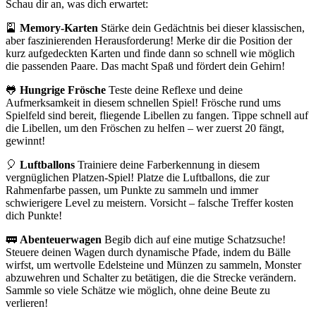
Schau dir an, was dich erwartet:
🎴
Memory-Karten
Stärke dein Gedächtnis bei dieser klassischen,
aber faszinierenden Herausforderung! Merke dir die Position der
kurz aufgedeckten Karten und finde dann so schnell wie möglich
die passenden Paare. Das macht Spaß und fördert dein Gehirn!
🐸
Hungrige Frösche
Teste deine Reflexe und deine
Aufmerksamkeit in diesem schnellen Spiel! Frösche rund ums
Spielfeld sind bereit, fliegende Libellen zu fangen. Tippe schnell auf
die Libellen, um den Fröschen zu helfen – wer zuerst 20 fängt,
gewinnt!
🎈
Luftballons
Trainiere deine Farberkennung in diesem
vergnüglichen Platzen-Spiel! Platze die Luftballons, die zur
Rahmenfarbe passen, um Punkte zu sammeln und immer
schwierigere Level zu meistern. Vorsicht – falsche Treffer kosten
dich Punkte!
🚃
Abenteuerwagen
Begib dich auf eine mutige Schatzsuche!
Steuere deinen Wagen durch dynamische Pfade, indem du Bälle
wirfst, um wertvolle Edelsteine und Münzen zu sammeln, Monster
abzuwehren und Schalter zu betätigen, die die Strecke verändern.
Sammle so viele Schätze wie möglich, ohne deine Beute zu
verlieren!