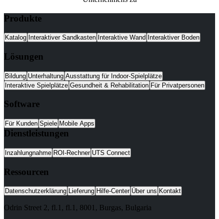
Produkte
Katalog
Interaktiver Sandkasten
Interaktive Wand
Interaktiver Boden
Lösungen
Bildung
Unterhaltung
Ausstattung für Indoor-Spielplätze
Interaktive Spielplätze
Gesundheit & Rehabilitation
Für Privatpersonen
Software
Für Kunden
Spiele
Mobile Apps
Dienstleistungen
Inzahlungnahme
ROI-Rechner
UTS Connect
Ressourcen
Datenschutzerklärung
Lieferung
Hilfe-Center
Über uns
Kontakt
Odrin Street 2, fl.1
, fl.1,
8001
,
Burgas
,
Bulgaria