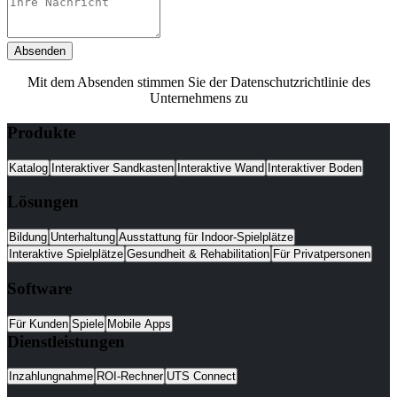
Absenden
Mit dem Absenden stimmen Sie der Datenschutzrichtlinie des
Unternehmens zu
Produkte
Katalog
Interaktiver Sandkasten
Interaktive Wand
Interaktiver Boden
Lösungen
Bildung
Unterhaltung
Ausstattung für Indoor-Spielplätze
Interaktive Spielplätze
Gesundheit & Rehabilitation
Für Privatpersonen
Software
Für Kunden
Spiele
Mobile Apps
Dienstleistungen
Inzahlungnahme
ROI-Rechner
UTS Connect