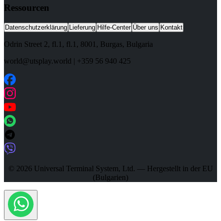
Ressourcen
Datenschutzerklärung
Lieferung
Hilfe-Center
Über uns
Kontakt
Odrin Street 2, fl.1
, fl.1,
8001
,
Burgas
,
Bulgaria
world@utsplay.world
|
+359 56 940 425
© 2026 Universal Terminal System, Ltd. — Hergestellt in der EU
(Bulgarien)