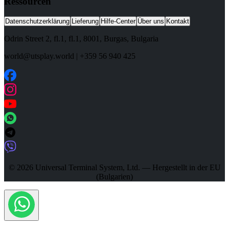
Ressourcen
Datenschutzerklärung
Lieferung
Hilfe-Center
Über uns
Kontakt
Odrin Street 2, fl.1
, fl.1,
8001
,
Burgas
,
Bulgaria
world@utsplay.world
|
+359 56 940 425
© 2026 Universal Terminal System, Ltd. — Hergestellt in der EU
(Bulgarien)