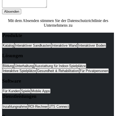
Absenden
Mit dem Absenden stimmen Sie der Datenschutzrichtlinie des
Unternehmens zu
Produkte
Katalog
Interaktiver Sandkasten
Interaktive Wand
Interaktiver Boden
Lösungen
Bildung
Unterhaltung
Ausstattung für Indoor-Spielplätze
Interaktive Spielplätze
Gesundheit & Rehabilitation
Für Privatpersonen
Software
Für Kunden
Spiele
Mobile Apps
Dienstleistungen
Inzahlungnahme
ROI-Rechner
UTS Connect