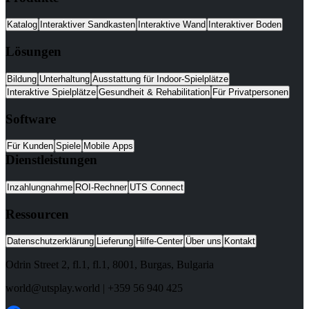
Katalog
Interaktiver Sandkasten
Interaktive Wand
Interaktiver Boden
Lösungen
Bildung
Unterhaltung
Ausstattung für Indoor-Spielplätze
Interaktive Spielplätze
Gesundheit & Rehabilitation
Für Privatpersonen
Software
Für Kunden
Spiele
Mobile Apps
Dienstleistungen
Inzahlungnahme
ROI-Rechner
UTS Connect
Ressourcen
Datenschutzerklärung
Lieferung
Hilfe-Center
Über uns
Kontakt
Odrin Street 2, fl.1
, fl.1,
8001
,
Burgas
,
Bulgaria
world@utsplay.world
|
+359 56 940 425