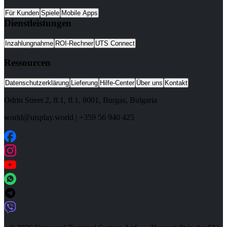
Für Kunden
Spiele
Mobile Apps
Dienstleistungen
Inzahlungnahme
ROI-Rechner
UTS Connect
Ressourcen
Datenschutzerklärung
Lieferung
Hilfe-Center
Über uns
Kontakt
Odrin Street 2, fl.1
, fl.1,
8001
,
Burgas
,
Bulgaria
world@utsplay.world
|
+359 56 940 425