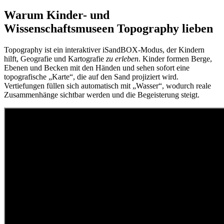
Warum Kinder- und
Wissenschaftsmuseen Topography lieben
Topography ist ein interaktiver iSandBOX-Modus, der Kindern
hilft, Geografie und Kartografie
zu erleben
. Kinder formen Berge,
Ebenen und Becken mit den Händen und sehen sofort eine
topografische „Karte“, die auf den Sand projiziert wird.
Vertiefungen füllen sich automatisch mit „Wasser“, wodurch reale
Zusammenhänge sichtbar werden und die Begeisterung steigt.