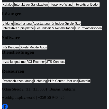
Katalog
Interaktiver Sandkasten
Interaktive Wand
Interaktiver Boden
Lösungen
Bildung
Unterhaltung
Ausstattung für Indoor-Spielplätze
Interaktive Spielplätze
Gesundheit & Rehabilitation
Für Privatpersonen
Software
Für Kunden
Spiele
Mobile Apps
Dienstleistungen
Inzahlungnahme
ROI-Rechner
UTS Connect
Ressourcen
Datenschutzerklärung
Lieferung
Hilfe-Center
Über uns
Kontakt
Odrin Street 2, fl.1
, fl.1,
8001
,
Burgas
,
Bulgaria
world@utsplay.world
|
+359 56 940 425