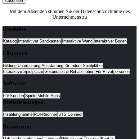
Absenden
Mit dem Absenden stimmen Sie der Datenschutzrichtlinie des
Unternehmens zu
Produkte
Katalog
Interaktiver Sandkasten
Interaktive Wand
Interaktiver Boden
Lösungen
Bildung
Unterhaltung
Ausstattung für Indoor-Spielplätze
Interaktive Spielplätze
Gesundheit & Rehabilitation
Für Privatpersonen
Software
Für Kunden
Spiele
Mobile Apps
Dienstleistungen
Inzahlungnahme
ROI-Rechner
UTS Connect
Ressourcen
Datenschutzerklärung
Lieferung
Hilfe-Center
Über uns
Kontakt