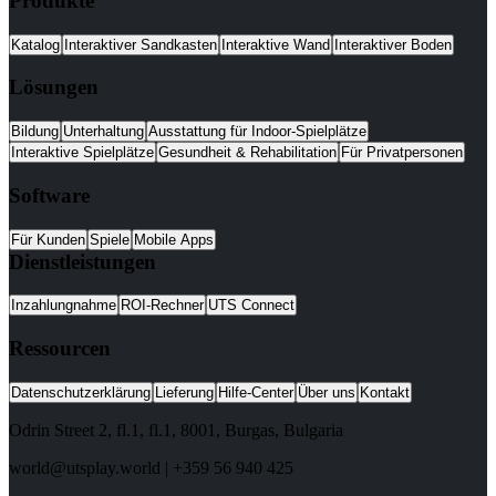
Produkte
Katalog
Interaktiver Sandkasten
Interaktive Wand
Interaktiver Boden
Lösungen
Bildung
Unterhaltung
Ausstattung für Indoor-Spielplätze
Interaktive Spielplätze
Gesundheit & Rehabilitation
Für Privatpersonen
Software
Für Kunden
Spiele
Mobile Apps
Dienstleistungen
Inzahlungnahme
ROI-Rechner
UTS Connect
Ressourcen
Datenschutzerklärung
Lieferung
Hilfe-Center
Über uns
Kontakt
Odrin Street 2, fl.1
, fl.1,
8001
,
Burgas
,
Bulgaria
world@utsplay.world
|
+359 56 940 425