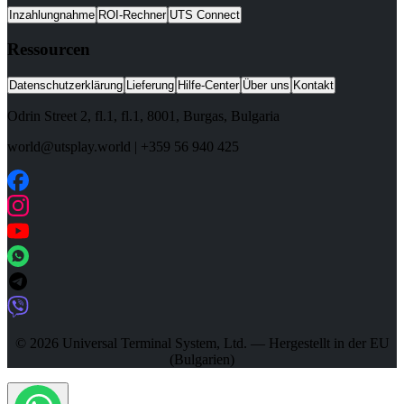
Inzahlungnahme
ROI-Rechner
UTS Connect
Ressourcen
Datenschutzerklärung
Lieferung
Hilfe-Center
Über uns
Kontakt
Odrin Street 2, fl.1
, fl.1,
8001
,
Burgas
,
Bulgaria
world@utsplay.world
|
+359 56 940 425
© 2026 Universal Terminal System, Ltd. — Hergestellt in der EU
(Bulgarien)