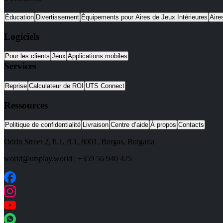
Éducation
Divertissement
Équipements pour Aires de Jeux Intérieures
Aire
Logiciels
Pour les clients
Jeux
Applications mobiles
Services
Reprise
Calculateur de ROI
UTS Connect
Ressources
Politique de confidentialité
Livraison
Centre d’aide
À propos
Contacts
Odrin Street 2, fl.1
, fl.1,
8001
,
Burgas
,
Bulgaria
world@utsplay.world
|
+359 56 940 425