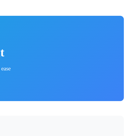
t
 ease