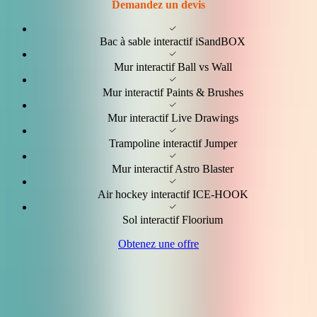
Demandez un devis
Bac à sable interactif iSandBOX
Mur interactif Ball vs Wall
Mur interactif Paints & Brushes
Mur interactif Live Drawings
Trampoline interactif Jumper
Mur interactif Astro Blaster
Air hockey interactif ICE-HOOK
Sol interactif Floorium
Obtenez une offre
Découvrez nos aires de jeux
interactives en action