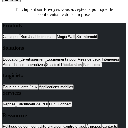
En cliquant sur Envoyer, vous acceptez la politique de
confidentialité de l'entreprise
Produits
Catalogue
Bac à sable interactif
Magic Wall
Sol interactif
Solutions
Éducation
Divertissement
Équipements pour Aires de Jeux Intérieures
Aires de jeux interactives
Santé et Rééducation
Particuliers
Logiciels
Pour les clients
Jeux
Applications mobiles
Services
Reprise
Calculateur de ROI
UTS Connect
Ressources
Politique de confidentialité
Livraison
Centre d’aide
À propos
Contacts