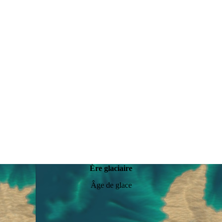
Ère glaciaire
Âge de glace