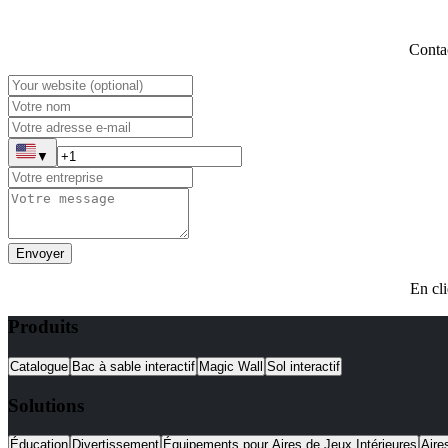
Contac
▼
Envoyer
En cli
Produits
Catalogue
Bac à sable interactif
Magic Wall
Sol interactif
Solutions
Éducation
Divertissement
Équipements pour Aires de Jeux Intérieures
Aire