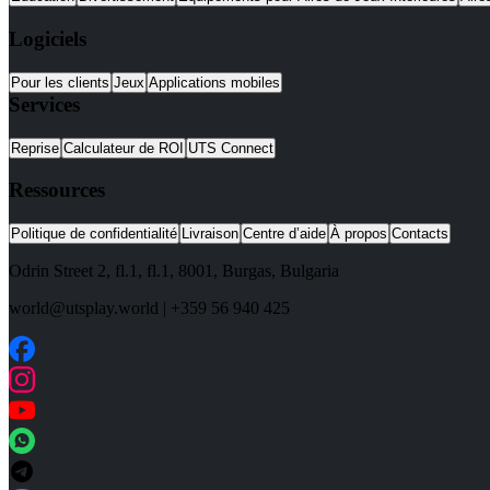
Logiciels
Pour les clients
Jeux
Applications mobiles
Services
Reprise
Calculateur de ROI
UTS Connect
Ressources
Politique de confidentialité
Livraison
Centre d’aide
À propos
Contacts
Odrin Street 2, fl.1
, fl.1,
8001
,
Burgas
,
Bulgaria
world@utsplay.world
|
+359 56 940 425