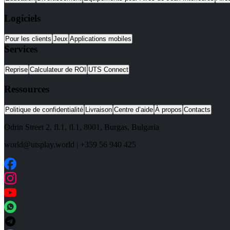
Logiciels
Pour les clients
Jeux
Applications mobiles
Services
Reprise
Calculateur de ROI
UTS Connect
Ressources
Politique de confidentialité
Livraison
Centre d’aide
À propos
Contacts
Odrin Street 2, fl.1
, fl.1,
8001
,
Burgas
,
Bulgaria
world@utsplay.world
|
+359 56 940 425