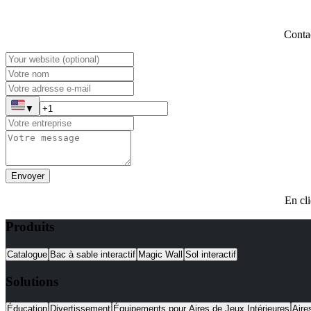
Contac
▼
Envoyer
En cli
Produits
Catalogue
Bac à sable interactif
Magic Wall
Sol interactif
Solutions
Éducation
Divertissement
Équipements pour Aires de Jeux Intérieures
Aire