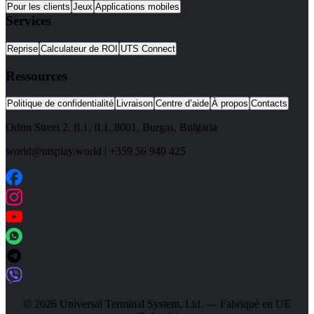
Pour les clients
Jeux
Applications mobiles
Services
Reprise
Calculateur de ROI
UTS Connect
Ressources
Politique de confidentialité
Livraison
Centre d’aide
À propos
Contacts
Odrin Street 2, fl.1
, fl.1,
8001
,
Burgas
,
Bulgaria
world@utsplay.world
|
+359 56 940 425
© 2026 Universal Terminal System, Ltd. — Fabriqué en UE