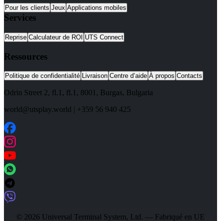
Pour les clients
Jeux
Applications mobiles
Services
Reprise
Calculateur de ROI
UTS Connect
Ressources
Politique de confidentialité
Livraison
Centre d’aide
À propos
Contacts
Odrin Street 2, fl.1
, fl.1,
8001
,
Burgas
,
Bulgaria
world@utsplay.world
|
+359 56 940 425
© 2026 Universal Terminal System, Ltd. — Fabriqué en UE