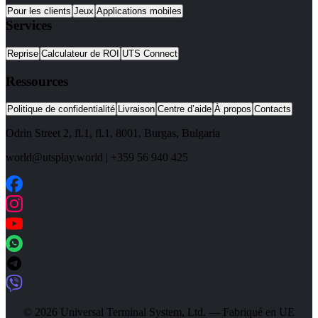
Pour les clients
Jeux
Applications mobiles
Services
Reprise
Calculateur de ROI
UTS Connect
Ressources
Politique de confidentialité
Livraison
Centre d’aide
À propos
Contacts
Odrin Street 2, fl.1
, fl.1,
8001
,
Burgas
,
Bulgaria
world@utsplay.world
|
+359 56 940 425
© 2026 Universal Terminal System, Ltd. — Fabriqué en UE