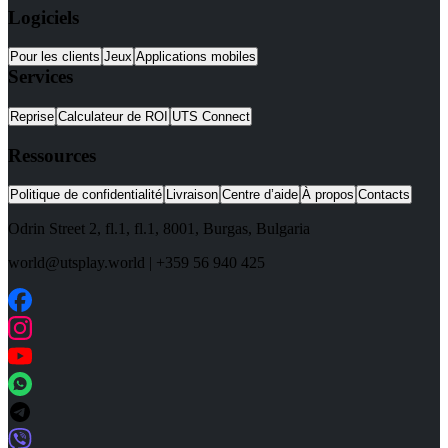
Logiciels
Pour les clients
Jeux
Applications mobiles
Services
Reprise
Calculateur de ROI
UTS Connect
Ressources
Politique de confidentialité
Livraison
Centre d’aide
À propos
Contacts
Odrin Street 2, fl.1
, fl.1,
8001
,
Burgas
,
Bulgaria
world@utsplay.world
|
+359 56 940 425