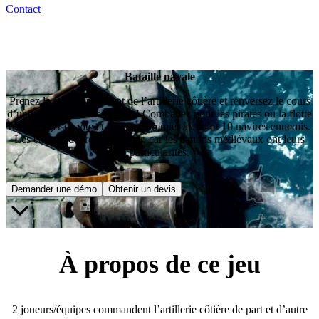
Contact
Bataille navale
Prenez le commandement de l’artillerie côtière et renversez le cours
d’une grande bataille navale ! Combattez pour les pirates ou la flotte
royale, agissez vite et soyez le premier à couler 10 navires ennemis.
Les enfants devront anticiper, car les canons médiévaux ont leurs
particularités.
Demander une démo
Obtenir un devis
À propos de ce jeu
2 joueurs/équipes commandent l’artillerie côtière de part et d’autre