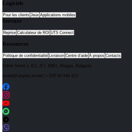
Logiciels
Pour les clients
Jeux
Applications mobiles
Services
Reprise
Calculateur de ROI
UTS Connect
Ressources
Politique de confidentialité
Livraison
Centre d’aide
À propos
Contacts
Odrin Street 2, fl.1
, fl.1,
8001
,
Burgas
,
Bulgaria
world@utsplay.world
|
+359 56 940 425