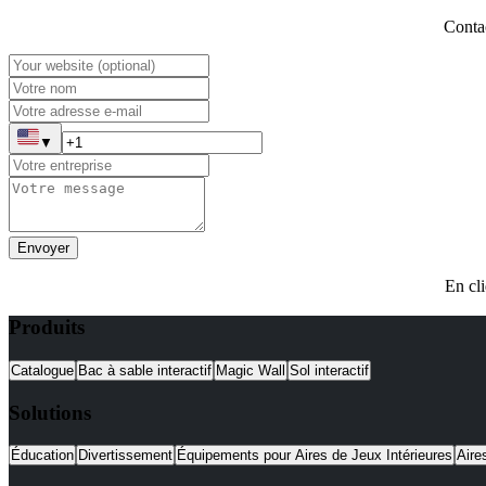
Contac
▼
Envoyer
En cli
Produits
Catalogue
Bac à sable interactif
Magic Wall
Sol interactif
Solutions
Éducation
Divertissement
Équipements pour Aires de Jeux Intérieures
Aire