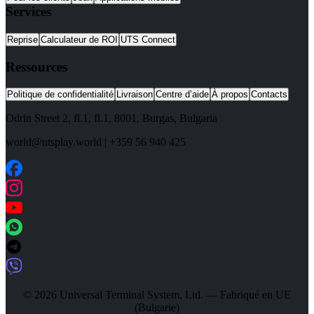
Services
Reprise
Calculateur de ROI
UTS Connect
Ressources
Politique de confidentialité
Livraison
Centre d’aide
À propos
Contacts
Odrin Street 2, fl.1
, fl.1,
8001
,
Burgas
,
Bulgaria
world@utsplay.world
|
+359 56 940 425
© 2026 Universal Terminal System, Ltd. — Fabriqué en UE
(Bulgarie)