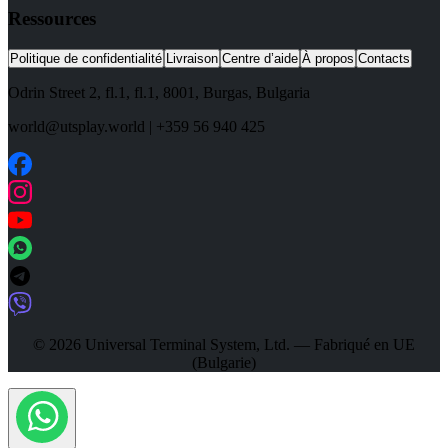
Ressources
Politique de confidentialité
Livraison
Centre d’aide
À propos
Contacts
Odrin Street 2, fl.1
, fl.1,
8001
,
Burgas
,
Bulgaria
world@utsplay.world
|
+359 56 940 425
© 2026 Universal Terminal System, Ltd. — Fabriqué en UE
(Bulgarie)