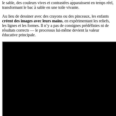
le sable, des couleurs vives et contrastées apparaissent en temps réel,
transformant le bac à sable en une toile vivante.
Au lieu de dessiner avec des crayons ou des pinceaux, les enfants
créent des images avec leurs mains
, en expérimentant les reliefs,
les lignes et les formes. Il n’y a pas de consignes prédéfinies ni de
résultats corrects — le processus lui-même devient la valeur
éducative principale.