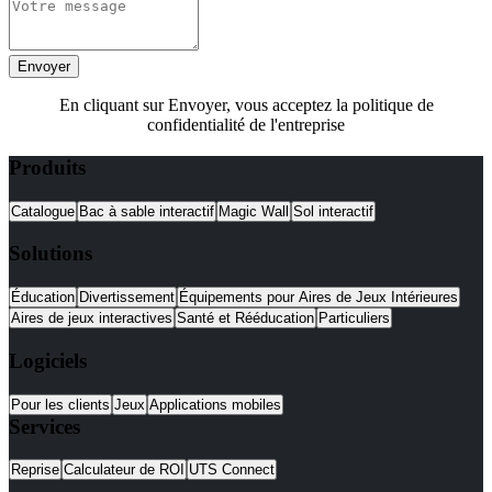
Envoyer
En cliquant sur Envoyer, vous acceptez la politique de
confidentialité de l'entreprise
Produits
Catalogue
Bac à sable interactif
Magic Wall
Sol interactif
Solutions
Éducation
Divertissement
Équipements pour Aires de Jeux Intérieures
Aires de jeux interactives
Santé et Rééducation
Particuliers
Logiciels
Pour les clients
Jeux
Applications mobiles
Services
Reprise
Calculateur de ROI
UTS Connect