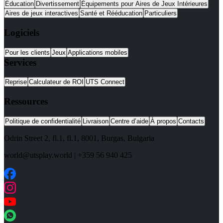
Éducation
Divertissement
Équipements pour Aires de Jeux Intérieures
Aires de jeux interactives
Santé et Rééducation
Particuliers
Logiciels
Pour les clients
Jeux
Applications mobiles
Services
Reprise
Calculateur de ROI
UTS Connect
Ressources
Politique de confidentialité
Livraison
Centre d’aide
À propos
Contacts
Odrin Street 2, fl.1
, fl.1,
8001
,
Burgas
,
Bulgaria
world@utsplay.world
|
+359 56 940 425