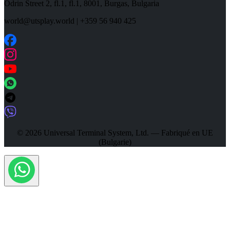
Odrin Street 2, fl.1
, fl.1,
8001
,
Burgas
,
Bulgaria
world@utsplay.world
|
+359 56 940 425
© 2026 Universal Terminal System, Ltd. — Fabriqué en UE
(Bulgarie)