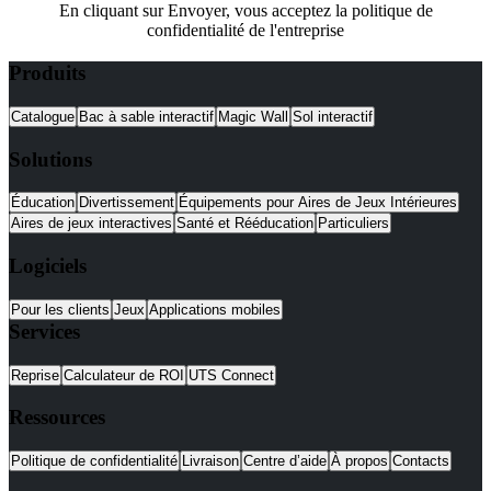
En cliquant sur Envoyer, vous acceptez la politique de
confidentialité de l'entreprise
Produits
Catalogue
Bac à sable interactif
Magic Wall
Sol interactif
Solutions
Éducation
Divertissement
Équipements pour Aires de Jeux Intérieures
Aires de jeux interactives
Santé et Rééducation
Particuliers
Logiciels
Pour les clients
Jeux
Applications mobiles
Services
Reprise
Calculateur de ROI
UTS Connect
Ressources
Politique de confidentialité
Livraison
Centre d’aide
À propos
Contacts