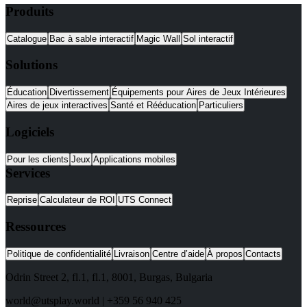
Produits
Catalogue
Bac à sable interactif
Magic Wall
Sol interactif
Solutions
Éducation
Divertissement
Équipements pour Aires de Jeux Intérieures
Aires de jeux interactives
Santé et Rééducation
Particuliers
Logiciels
Pour les clients
Jeux
Applications mobiles
Services
Reprise
Calculateur de ROI
UTS Connect
Ressources
Politique de confidentialité
Livraison
Centre d’aide
À propos
Contacts
Odrin Street 2, fl.1
, fl.1,
8001
,
Burgas
,
Bulgaria
world@utsplay.world
|
+359 56 940 425