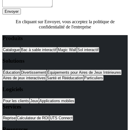
Envoyer
En cliquant sur Envoyer, vous acceptez la politique de
confidentialité de l'entreprise
Produits
Catalogue
Bac à sable interactif
Magic Wall
Sol interactif
Solutions
Éducation
Divertissement
Équipements pour Aires de Jeux Intérieures
Aires de jeux interactives
Santé et Rééducation
Particuliers
Logiciels
Pour les clients
Jeux
Applications mobiles
Services
Reprise
Calculateur de ROI
UTS Connect
Ressources