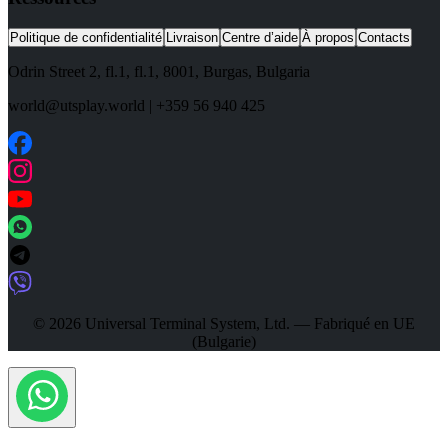
Politique de confidentialité
Livraison
Centre d’aide
À propos
Contacts
Odrin Street 2, fl.1
, fl.1,
8001
,
Burgas
,
Bulgaria
world@utsplay.world
|
+359 56 940 425
© 2026 Universal Terminal System, Ltd. — Fabriqué en UE
(Bulgarie)