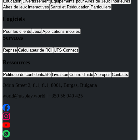
Éducation
Divertissement
Équipements pour Aires de Jeux Intérieures
Aires de jeux interactives
Santé et Rééducation
Particuliers
Logiciels
Pour les clients
Jeux
Applications mobiles
Services
Reprise
Calculateur de ROI
UTS Connect
Ressources
Politique de confidentialité
Livraison
Centre d’aide
À propos
Contacts
Odrin Street 2, fl.1
, fl.1,
8001
,
Burgas
,
Bulgaria
world@utsplay.world
|
+359 56 940 425