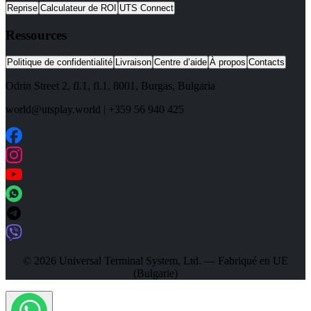
Reprise
Calculateur de ROI
UTS Connect
Ressources
Politique de confidentialité
Livraison
Centre d’aide
À propos
Contacts
Odrin Street 2, fl.1
, fl.1,
8001
,
Burgas
,
Bulgaria
world@utsplay.world
|
+359 56 940 425
© 2026 Universal Terminal System, Ltd. — Fabriqué en UE
(Bulgarie)