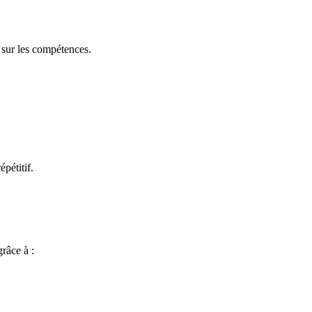
és sur les compétences.
pétitif.
râce à :